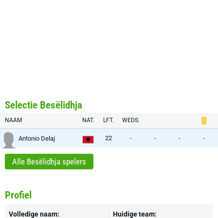
Selectie Besëlidhja
NAAM
NAT.
LFT.
WEDS.
22
-
-
-
-
Antonio Delaj
Alle Besëlidhja spelers
Profiel
Volledige naam:
Huidige team: