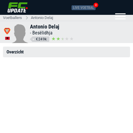
3
LIVE VOETBAL
Voetballers
Antonio Delaj
Antonio Delaj
-
Besëlidhja
€249k
Overzicht