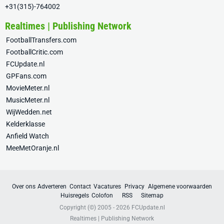
+31(315)-764002
Realtimes | Publishing Network
FootballTransfers.com
FootballCritic.com
FCUpdate.nl
GPFans.com
MovieMeter.nl
MusicMeter.nl
WijWedden.net
Kelderklasse
Anfield Watch
MeeMetOranje.nl
Over ons
Adverteren
Contact
Vacatures
Privacy
Algemene voorwaarden
Huisregels
Colofon
RSS
Sitemap
Copyright (©) 2005 - 2026
FCUpdate.nl
Realtimes | Publishing Network