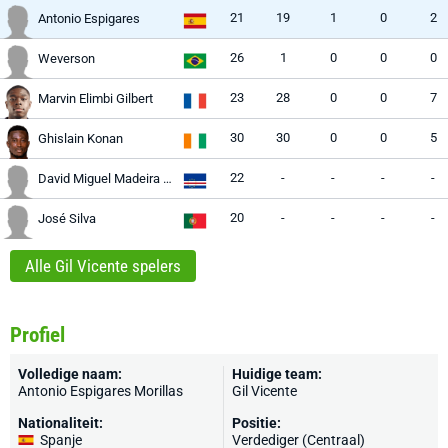
21
19
1
0
2
Antonio Espigares
26
1
0
0
0
Weverson
23
28
0
0
7
Marvin Elimbi Gilbert
30
30
0
0
5
Ghislain Konan
22
-
-
-
-
David Miguel Madeira Moreira
20
-
-
-
-
José Silva
Alle Gil Vicente spelers
Profiel
Volledige naam:
Huidige team:
Antonio Espigares Morillas
Gil Vicente
Nationaliteit:
Positie:
Spanje
Verdediger (Centraal)