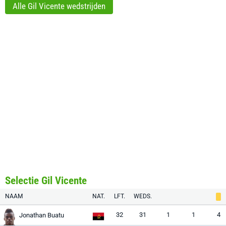
Alle Gil Vicente wedstrijden
Selectie Gil Vicente
NAAM
NAT.
LFT.
WEDS.
32
31
1
1
4
Jonathan Buatu