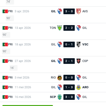
74'
PRI
3 apr. 2026
GIL
3
-
0
AVS
90'
PRI
13 apr. 2026
TON
2
-
2
GIL
90'
PRI
18 apr. 2026
GIL
0
-
1
VSC
90'
PRI
27 apr. 2026
GIL
2
-
1
CSP
16'
PRI
3 mei 2026
RIO
0
-
0
GIL
PRI
11 mei 2026
GIL
1
-
3
ARO
PRI
16 mei 2026
SCP
3
-
0
GIL