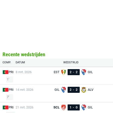
Recente wedstrijden
COMP.
DATUM
WEDSTRIJD
PRI
8 mrt. 2026
EST
2
-
2
GIL
1'
PRI
14 mrt. 2026
GIL
2
-
2
ALV
7'
PRI
21 mrt. 2026
SCL
1
-
0
GIL