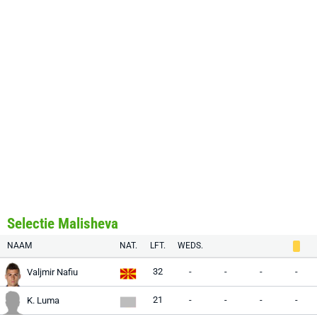
Selectie Malisheva
NAAM
NAT.
LFT.
WEDS.
32
-
-
-
-
Valjmir Nafiu
21
-
-
-
-
K. Luma