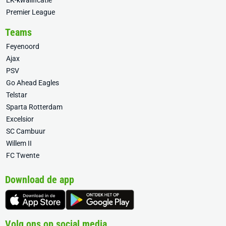
EK-kwalificatie
Premier League
Teams
Feyenoord
Ajax
PSV
Go Ahead Eagles
Telstar
Sparta Rotterdam
Excelsior
SC Cambuur
Willem II
FC Twente
Download de app
Volg ons op social media