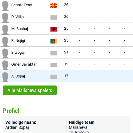
26
-
-
-
-
Besnik Ferati
26
-
-
-
-
D. Vitija
25
-
-
-
-
M. Bushaj
25
-
-
-
-
R. Ndjigi
21
-
-
-
-
E. Zogaj
19
-
-
-
-
Omer Bajraktari
17
-
-
-
-
A. Sopaj
Alle Malisheva spelers
Profiel
Volledige naam:
Huidige team:
Ardian Sopaj
Malisheva
,
Kosovo