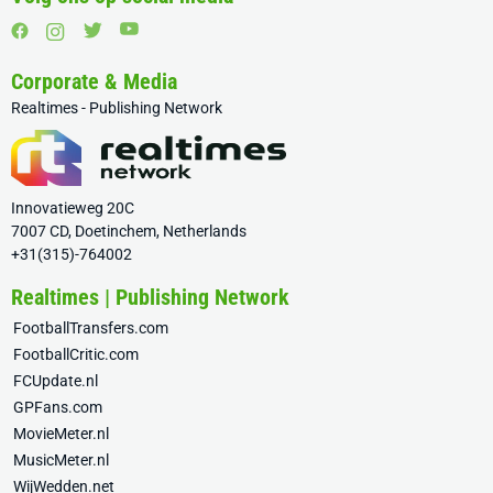
Corporate & Media
Realtimes - Publishing Network
Innovatieweg 20C
7007 CD, Doetinchem, Netherlands
+31(315)-764002
Realtimes | Publishing Network
FootballTransfers.com
FootballCritic.com
FCUpdate.nl
GPFans.com
MovieMeter.nl
MusicMeter.nl
WijWedden.net