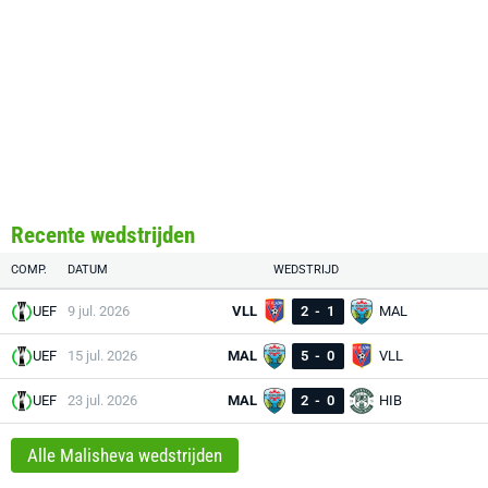
Recente wedstrijden
COMP.
DATUM
WEDSTRIJD
UEF
9 jul. 2026
VLL
2
-
1
MAL
UEF
15 jul. 2026
MAL
5
-
0
VLL
UEF
23 jul. 2026
MAL
2
-
0
HIB
Alle Malisheva wedstrijden