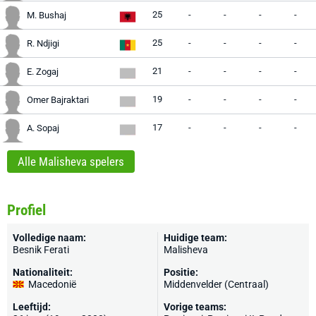
25
-
-
-
-
M. Bushaj
25
-
-
-
-
R. Ndjigi
21
-
-
-
-
E. Zogaj
19
-
-
-
-
Omer Bajraktari
17
-
-
-
-
A. Sopaj
Alle Malisheva spelers
Profiel
Volledige naam:
Huidige team:
Besnik Ferati
Malisheva
Nationaliteit:
Positie:
Macedonië
Middenvelder (Centraal)
Leeftijd:
Vorige teams: