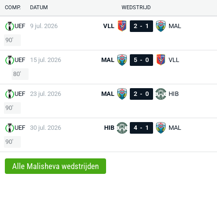
COMP.
DATUM
WEDSTRIJD
UEF
9 jul. 2026
VLL
2
-
1
MAL
90'
UEF
15 jul. 2026
MAL
5
-
0
VLL
80'
UEF
23 jul. 2026
MAL
2
-
0
HIB
90'
UEF
30 jul. 2026
HIB
4
-
1
MAL
90'
Alle Malisheva wedstrijden