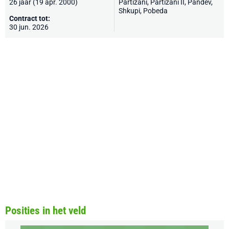
26 jaar (19 apr. 2000)
Partizani
, Partizani II,
Pandev
,
Shkupi
, Pobeda
Contract tot:
30 jun. 2026
Posities in het veld