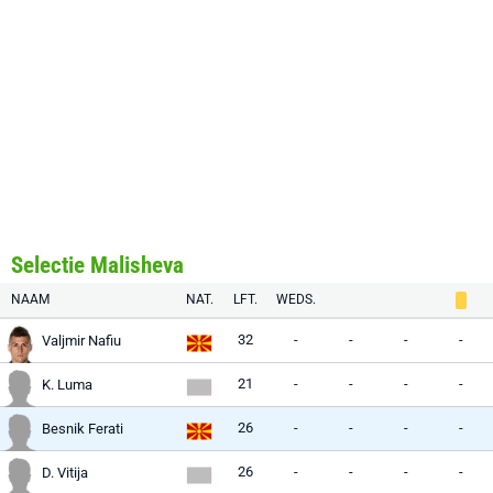
Selectie Malisheva
NAAM
NAT.
LFT.
WEDS.
32
-
-
-
-
Valjmir Nafiu
21
-
-
-
-
K. Luma
26
-
-
-
-
Besnik Ferati
26
-
-
-
-
D. Vitija