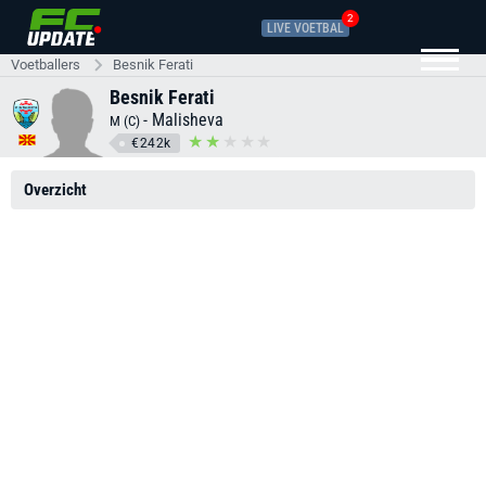
2
LIVE VOETBAL
Voetballers
Besnik Ferati
Besnik Ferati
-
Malisheva
M (C)
€242k
Overzicht