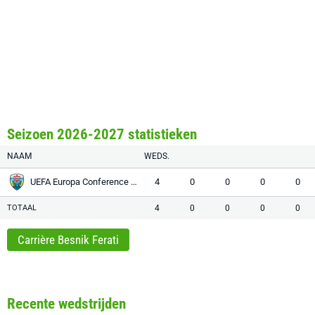
Seizoen 2026-2027 statistieken
NAAM
WEDS.
UEFA Europa Conference League
4
0
0
0
0
TOTAAL
4
0
0
0
0
Carrière Besnik Ferati
Recente wedstrijden