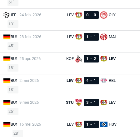
61'
UEF
24 feb. 2026
LEV
0
-
0
OLY
13'
BUN
28 feb. 2026
LEV
1
-
1
MAI
45'
BUN
25 apr. 2026
KOE
1
-
2
LEV
18'
BUN
2 mei 2026
LEV
4
-
1
RBL
13'
BUN
9 mei 2026
STU
3
-
1
LEV
25'
BUN
16 mei 2026
LEV
1
-
1
HSV
28'