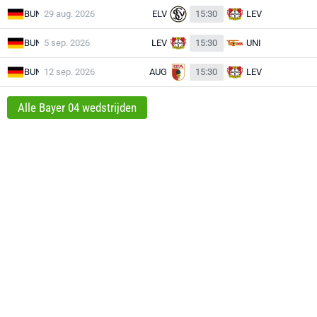
BUN
29 aug. 2026
ELV
15:30
LEV
BUN
5 sep. 2026
LEV
15:30
UNI
BUN
12 sep. 2026
AUG
15:30
LEV
Alle Bayer 04 wedstrijden