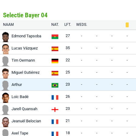
Selectie Bayer 04
NAAM
NAT.
LFT.
WEDS.
27
-
-
-
-
Edmond Tapsoba
35
-
-
-
-
Lucas Vázquez
22
-
-
-
-
Tim Oermann
25
-
-
-
-
Miguel Gutiérrez
23
-
-
-
-
Arthur
26
-
-
-
-
Loïc Badé
23
-
-
-
-
Jarell Quansah
21
-
-
-
-
Jeanuël Belocian
18
-
-
-
-
Axel Tape