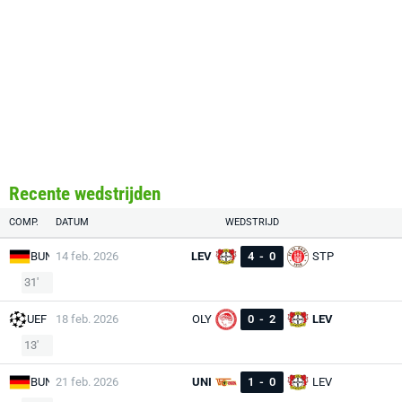
Recente wedstrijden
COMP.
DATUM
WEDSTRIJD
BUN
14 feb. 2026
LEV
4
-
0
STP
31'
UEF
18 feb. 2026
OLY
0
-
2
LEV
13'
BUN
21 feb. 2026
UNI
1
-
0
LEV