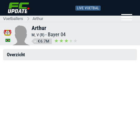
LIVE VOETBAL
Voetballers
Arthur
Arthur
-
Bayer 04
M, V (R)
€6.7M
Overzicht