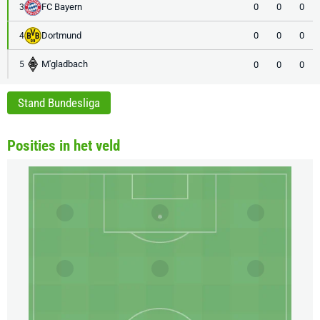
FC Bayern
0
0
0
3
Dortmund
0
0
0
4
M'gladbach
0
0
0
5
Stand Bundesliga
Posities in het veld