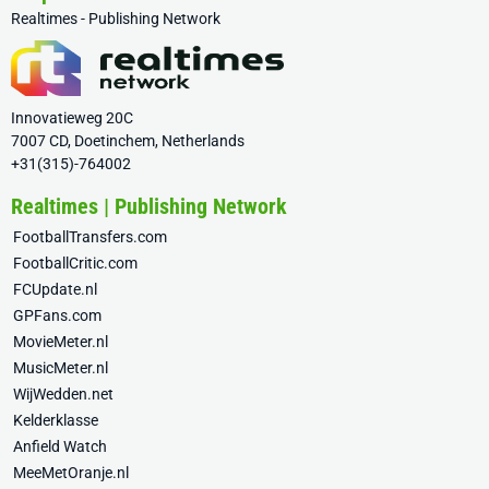
Realtimes - Publishing Network
Innovatieweg 20C
7007 CD, Doetinchem, Netherlands
+31(315)-764002
Realtimes | Publishing Network
FootballTransfers.com
FootballCritic.com
FCUpdate.nl
GPFans.com
MovieMeter.nl
MusicMeter.nl
WijWedden.net
Kelderklasse
Anfield Watch
MeeMetOranje.nl