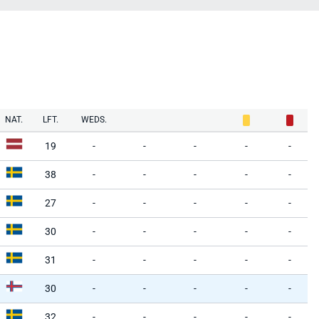
NAT.
LFT.
WEDS.
19
-
-
-
-
-
38
-
-
-
-
-
27
-
-
-
-
-
30
-
-
-
-
-
31
-
-
-
-
-
30
-
-
-
-
-
32
-
-
-
-
-