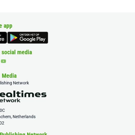
e app
 social media
& Media
blishing Network
20C
nchem, Netherlands
02
 Publishing Network