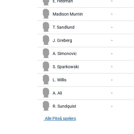
E. Hedman
-
Madison Murnin
-
T. Sandlund
-
J. Greberg
-
A. Simonovic
-
S. Sparkowski
-
L. Willis
-
A. Ali
-
R. Sundquist
-
Alle Piteå spelers