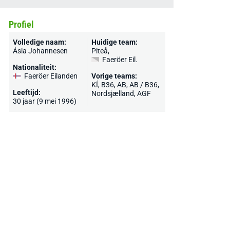
Profiel
Volledige naam:
Huidige team:
Ásla Johannesen
Piteå
,
Faeröer Eil.
Nationaliteit:
Faeröer Eilanden
Vorige teams:
KÍ, B36, AB, AB / B36,
Leeftijd:
Nordsjælland, AGF
30 jaar (9 mei 1996)