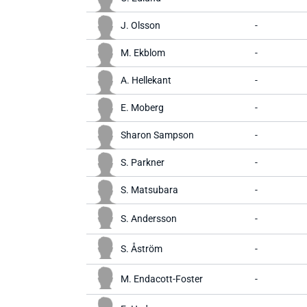
J. Olsson
-
M. Ekblom
-
A. Hellekant
-
E. Moberg
-
Sharon Sampson
-
S. Parkner
-
S. Matsubara
-
S. Andersson
-
S. Åström
-
M. Endacott-Foster
-