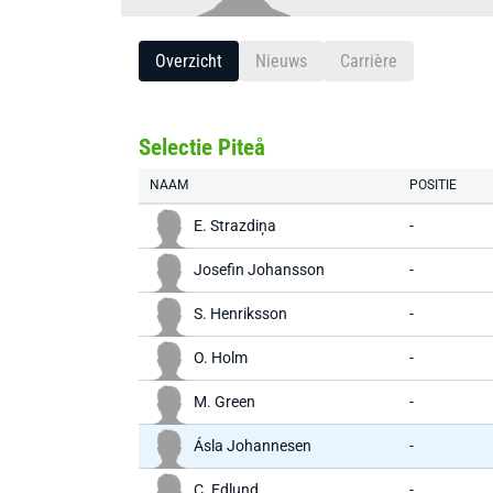
Overzicht
Nieuws
Carrière
Selectie Piteå
NAAM
POSITIE
E. Strazdiņa
-
Josefin Johansson
-
S. Henriksson
-
O. Holm
-
M. Green
-
Ásla Johannesen
-
C. Edlund
-