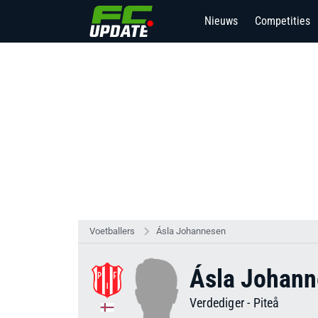
Nieuws
Competities
Voetballers
Ásla Johannesen
Ásla Johan
Verdediger
-
Piteå