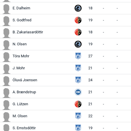
E. Dalheim
18
-
-
S. Godtfred
19
-
-
B. Zakariasardóttir
18
-
-
N. Olsen
19
-
-
Tóra Mohr
27
-
-
J. Mohr
21
-
-
Óluvá Joensen
24
-
-
A. Brændstrup
21
-
-
G. Lützen
21
-
-
M. Olsen
22
-
-
S. Ernstsdóttir
19
-
-