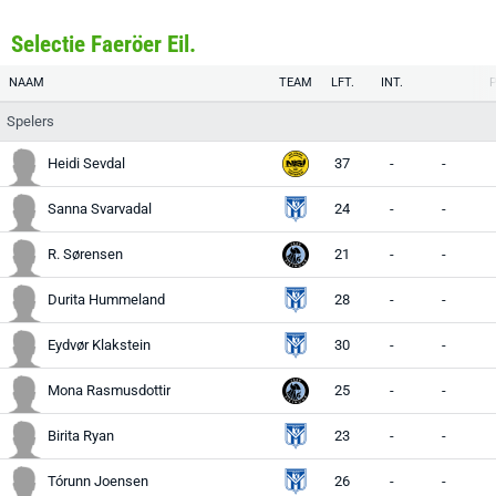
Selectie Faeröer Eil.
NAAM
TEAM
LFT.
INT.
Spelers
Heidi Sevdal
37
-
-
Sanna Svarvadal
24
-
-
R. Sørensen
21
-
-
Durita Hummeland
28
-
-
Eydvør Klakstein
30
-
-
Mona Rasmusdottir
25
-
-
Birita Ryan
23
-
-
Tórunn Joensen
26
-
-