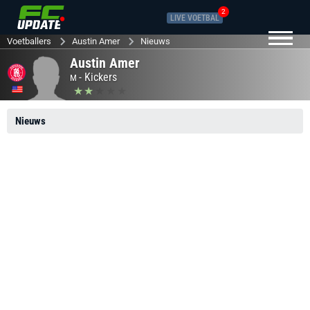
2
LIVE VOETBAL
Voetballers
Austin Amer
Nieuws
Austin Amer
-
Kickers
M
Nieuws