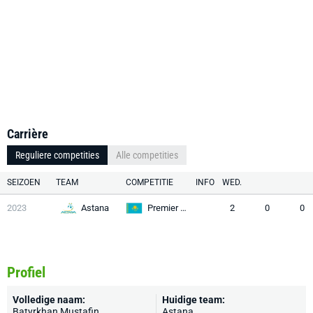
Carrière
Reguliere competities
Alle competities
SEIZOEN
TEAM
COMPETITIE
INFO
WED.
2023
Astana
Premier League
2
0
0
Profiel
Volledige naam:
Huidige team:
Batyrkhan Mustafin
Astana