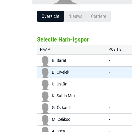
Overzicht
Nieuws
Carrière
Selectie Harb-İşspor
NAAM
POSITIE
B. Saral
-
B. Civelek
-
U. Üstün
-
K. Şahin Mut
-
G. Özkanlı
-
M. Çeli̇kso
-
A. Usta
-