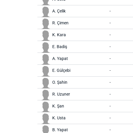
A. Çelik
-
R. Çimen
-
K. Kara
-
E. Badiş
-
A. Yapat
-
E. Gülçebi
-
O. Şahin
-
R. Uzuner
-
K. Şan
-
K. Usta
-
B. Yapat
-