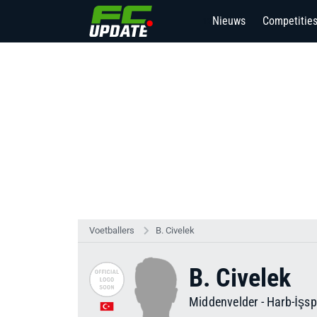
Nieuws
Competitie
12
Voetballers
B. Civelek
B. Civelek
Middenvelder
-
Harb-İşsp