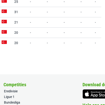
25
-
-
-
-
-
31
-
-
-
-
-
21
-
-
-
-
-
20
-
-
-
-
-
20
-
-
-
-
-
Competities
Download d
Eredivisie
Ligue 1
Bundesliga