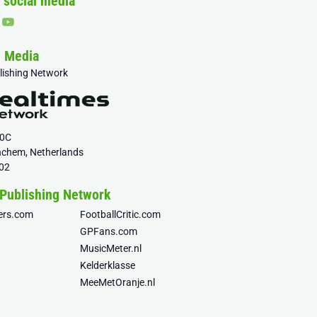
 social media
& Media
blishing Network
20C
nchem, Netherlands
02
 Publishing Network
fers.com
FootballCritic.com
GPFans.com
MusicMeter.nl
Kelderklasse
MeeMetOranje.nl