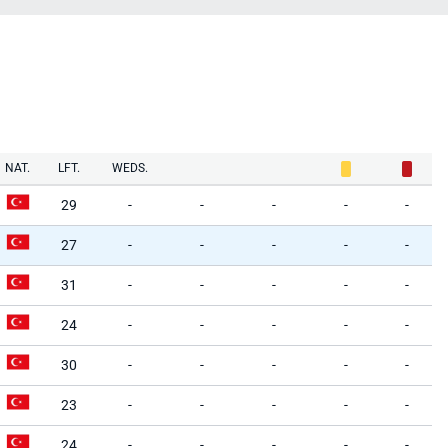
NAT.
LFT.
WEDS.
29
-
-
-
-
-
27
-
-
-
-
-
31
-
-
-
-
-
24
-
-
-
-
-
30
-
-
-
-
-
23
-
-
-
-
-
24
-
-
-
-
-