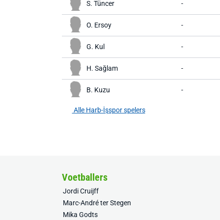
S. Tüncer
-
O. Ersoy
-
G. Kul
-
H. Sağlam
-
B. Kuzu
-
Alle Harb-İşspor spelers
Voetballers
Jordi Cruijff
Marc-André ter Stegen
Mika Godts