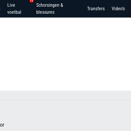
12
Live
Schorsingen &
s
Transfers
Video's
voetbal
blessures
or