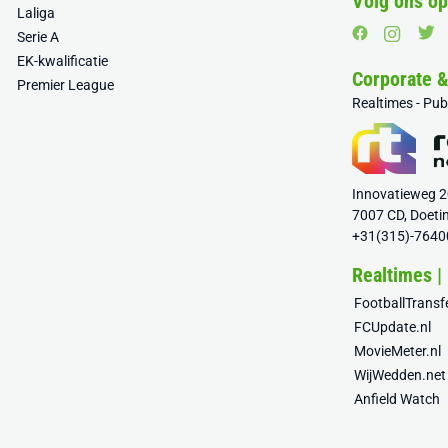
Volg ons op
Laliga
Serie A
EK-kwalificatie
Corporate 
Premier League
Realtimes - Pu
Innovatieweg 
7007 CD, Doeti
+31(315)-7640
Realtimes |
FootballTrans
FCUpdate.nl
MovieMeter.nl
WijWedden.net
Anfield Watch