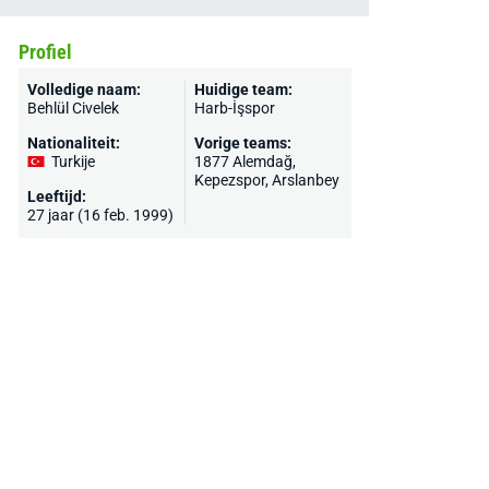
Profiel
Volledige naam:
Huidige team:
Behlül Civelek
Harb-İşspor
Nationaliteit:
Vorige teams:
Turkije
1877 Alemdağ,
Kepezspor, Arslanbey
Leeftijd:
27 jaar (16 feb. 1999)