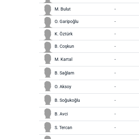
M. Bulut
-
O. Garipoğlu
-
K. Öztürk
-
B. Coşkun
-
M. Kartal
-
B. Sağlam
-
O. Aksoy
-
B. Soğukoğlu
-
B. Avci
-
S. Tercan
-