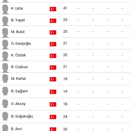
41
-
-
-
-
K. Usta
25
-
-
-
-
B. Yapat
20
-
-
-
-
M. Bulut
21
-
-
-
-
O. Garipoğlu
20
-
-
-
-
K. Öztürk
21
-
-
-
-
B. Coşkun
M. Kartal
18
-
-
-
-
B. Sağlam
19
-
-
-
-
O. Aksoy
18
-
-
-
-
B. Soğukoğlu
24
-
-
-
-
B. Avci
26
-
-
-
-