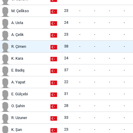
23
-
-
-
-
M. Çeli̇kso
24
-
-
-
-
A. Usta
23
-
-
-
-
A. Çelik
38
-
-
-
-
R. Çimen
24
-
-
-
-
K. Kara
37
-
-
-
-
E. Badiş
22
-
-
-
-
A. Yapat
31
-
-
-
-
E. Gülçebi
28
-
-
-
-
O. Şahin
33
-
-
-
-
R. Uzuner
23
-
-
-
-
K. Şan