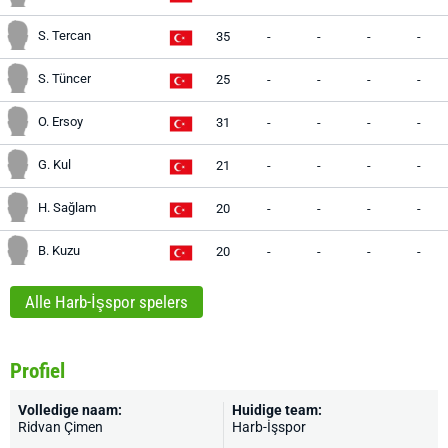
S. Tercan
35
-
-
-
-
S. Tüncer
25
-
-
-
-
O. Ersoy
31
-
-
-
-
G. Kul
21
-
-
-
-
H. Sağlam
20
-
-
-
-
B. Kuzu
20
-
-
-
-
Alle Harb-İşspor spelers
Profiel
Volledige naam:
Huidige team:
Ridvan Çimen
Harb-İşspor