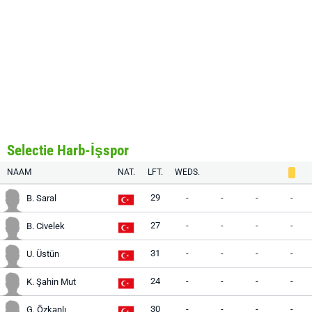
Selectie Harb-İşspor
NAAM
NAT.
LFT.
WEDS.
29
-
-
-
-
B. Saral
27
-
-
-
-
B. Civelek
31
-
-
-
-
U. Üstün
24
-
-
-
-
K. Şahin Mut
30
-
-
-
-
G. Özkanlı