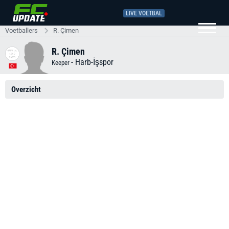
LIVE VOETBAL
Voetballers
R. Çimen
R. Çimen
-
Harb-İşspor
Keeper
Overzicht