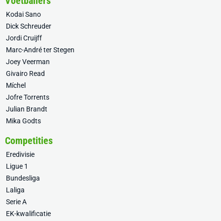
Voetballers
Kodai Sano
Dick Schreuder
Jordi Cruijff
Marc-André ter Stegen
Joey Veerman
Givairo Read
Míchel
Jofre Torrents
Julian Brandt
Mika Godts
Competities
Eredivisie
Ligue 1
Bundesliga
Laliga
Serie A
EK-kwalificatie