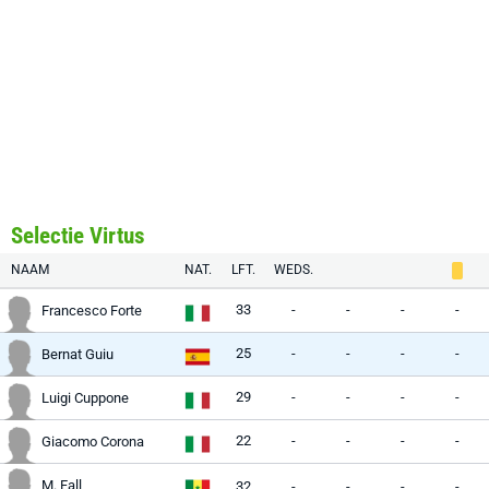
Selectie Virtus
NAAM
NAT.
LFT.
WEDS.
33
-
-
-
-
Francesco Forte
25
-
-
-
-
Bernat Guiu
29
-
-
-
-
Luigi Cuppone
22
-
-
-
-
Giacomo Corona
M. Fall
32
-
-
-
-