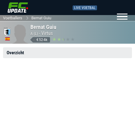
LIVE VOETBAL
Voetballers
Bernat Guiu
Bernat Guiu
-
Virtus
A (L)
€524k
Overzicht