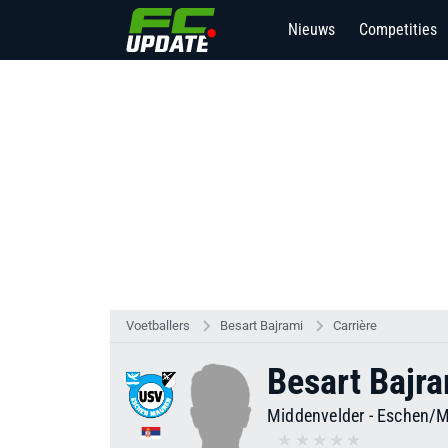
Nieuws
Competities
Voetballers
Besart Bajrami
Carrière
Besart Bajr
Middenvelder
-
Eschen/