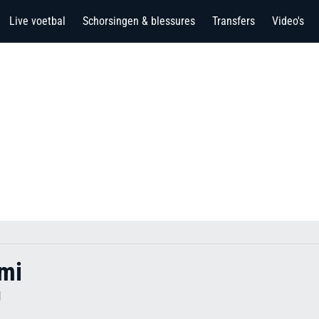
Live voetbal
Schorsingen & blessures
Transfers
Video's
ami
M