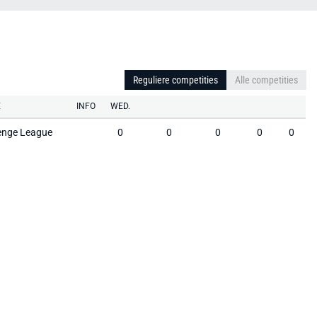
Reguliere competities
Alle competities
E
INFO
WED.
enge League
0
0
0
0
0