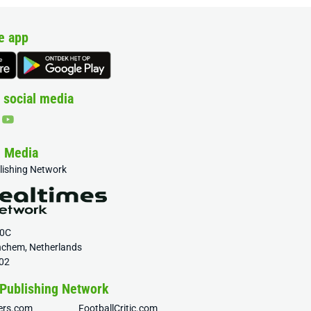
e app
 social media
& Media
blishing Network
20C
nchem, Netherlands
02
 Publishing Network
fers.com
FootballCritic.com