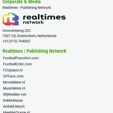
Corporate & Media
Realtimes - Publishing Network
Innovatieweg 20C
7007 CD, Doetinchem, Netherlands
+31(315)-764002
Realtimes | Publishing Network
FootballTransfers.com
FootballCritic.com
FCUpdate.nl
GPFans.com
MovieMeter.nl
MusicMeter.nl
WijWedden.net
Kelderklasse
Anfield Watch
MeeMetOranje.nl