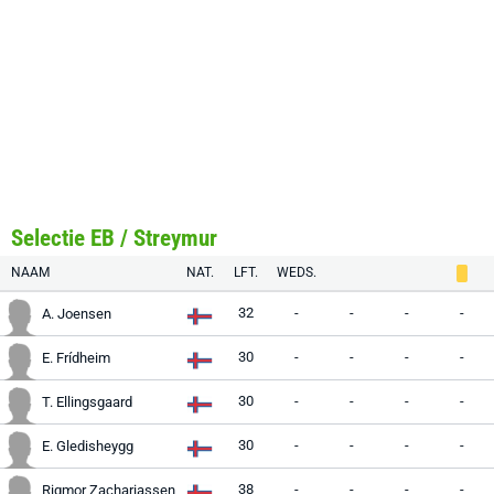
Selectie EB / Streymur
NAAM
NAT.
LFT.
WEDS.
32
-
-
-
-
A. Joensen
30
-
-
-
-
E. Frídheim
30
-
-
-
-
T. Ellingsgaard
30
-
-
-
-
E. Gledisheygg
38
-
-
-
-
Rigmor Zachariassen