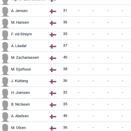
31
-
-
-
-
A. Jensen
36
-
-
-
-
M. Hansen
35
-
-
-
-
F. vid Streym
37
-
-
-
-
A. Láadal
40
-
-
-
-
M. Zachariassen
38
-
-
-
-
M. Djurhuus
36
-
-
-
-
J. Kúrberg
32
-
-
-
-
H. Joensen
35
-
-
-
-
B. Niclasen
46
-
-
-
-
A. Abelsen
36
-
-
-
-
M. Olsen