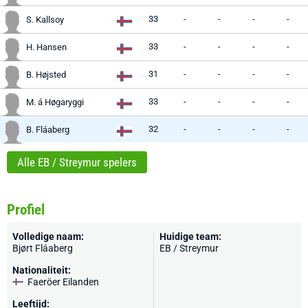
33
-
-
-
-
S. Kallsoy
33
-
-
-
-
H. Hansen
31
-
-
-
-
B. Højsted
33
-
-
-
-
M. á Høgaryggi
32
-
-
-
-
B. Fláaberg
Alle EB / Streymur spelers
Profiel
Volledige naam:
Huidige team:
Bjørt Fláaberg
EB / Streymur
Nationaliteit:
Faeröer Eilanden
Leeftijd: