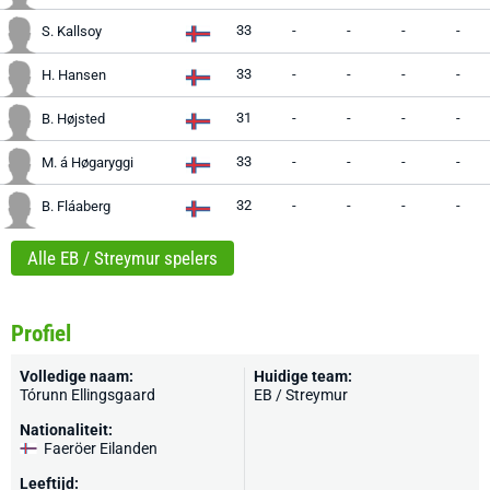
33
-
-
-
-
S. Kallsoy
33
-
-
-
-
H. Hansen
31
-
-
-
-
B. Højsted
33
-
-
-
-
M. á Høgaryggi
32
-
-
-
-
B. Fláaberg
Alle EB / Streymur spelers
Profiel
Volledige naam:
Huidige team:
Tórunn Ellingsgaard
EB / Streymur
Nationaliteit:
Faeröer Eilanden
Leeftijd: