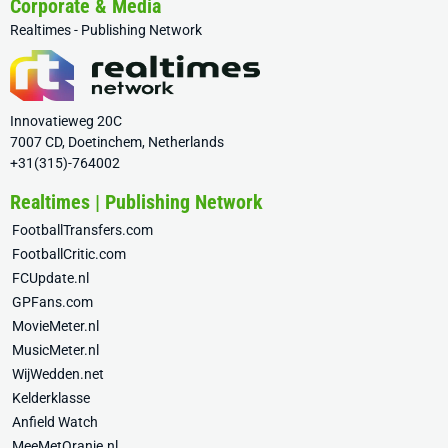
Corporate & Media
Realtimes - Publishing Network
Innovatieweg 20C
7007 CD, Doetinchem, Netherlands
+31(315)-764002
Realtimes | Publishing Network
FootballTransfers.com
FootballCritic.com
FCUpdate.nl
GPFans.com
MovieMeter.nl
MusicMeter.nl
WijWedden.net
Kelderklasse
Anfield Watch
MeeMetOranje.nl