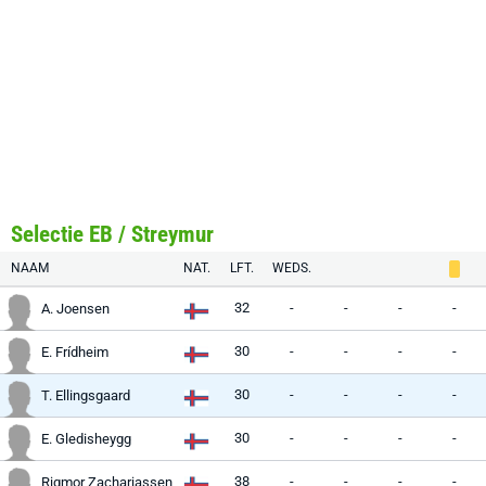
Selectie EB / Streymur
NAAM
NAT.
LFT.
WEDS.
32
-
-
-
-
A. Joensen
30
-
-
-
-
E. Frídheim
30
-
-
-
-
T. Ellingsgaard
30
-
-
-
-
E. Gledisheygg
38
-
-
-
-
Rigmor Zachariassen