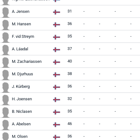
31
-
-
-
-
A. Jensen
36
-
-
-
-
M. Hansen
35
-
-
-
-
F. vid Streym
37
-
-
-
-
A. Láadal
40
-
-
-
-
M. Zachariassen
38
-
-
-
-
M. Djurhuus
36
-
-
-
-
J. Kúrberg
32
-
-
-
-
H. Joensen
35
-
-
-
-
B. Niclasen
46
-
-
-
-
A. Abelsen
36
-
-
-
-
M. Olsen