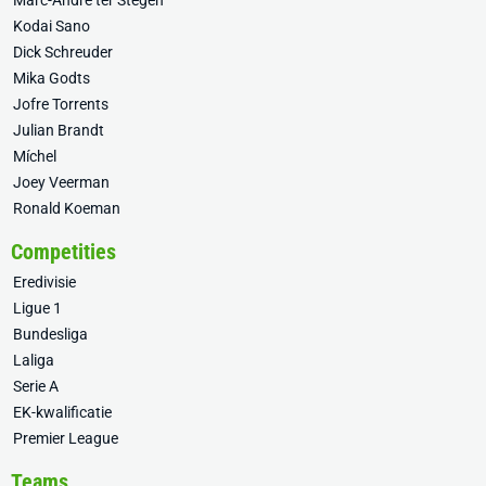
Marc-André ter Stegen
Kodai Sano
Dick Schreuder
Mika Godts
Jofre Torrents
Julian Brandt
Míchel
Joey Veerman
Ronald Koeman
Competities
Eredivisie
Ligue 1
Bundesliga
Laliga
Serie A
EK-kwalificatie
Premier League
Teams