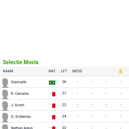
Selectie Mosta
NAAM
NAT.
LFT.
WEDS.
26
-
-
-
-
Giancarlo
21
-
-
-
-
R. Caruana
22
-
-
-
-
J. Scerri
24
-
-
-
-
G. Sciberras
22
-
-
-
-
Nathan Agius