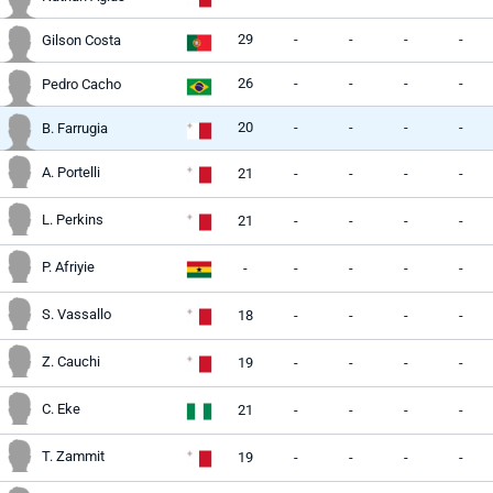
29
-
-
-
-
Gilson Costa
26
-
-
-
-
Pedro Cacho
20
-
-
-
-
B. Farrugia
A. Portelli
21
-
-
-
-
L. Perkins
21
-
-
-
-
P. Afriyie
-
-
-
-
-
S. Vassallo
18
-
-
-
-
Z. Cauchi
19
-
-
-
-
C. Eke
21
-
-
-
-
T. Zammit
19
-
-
-
-