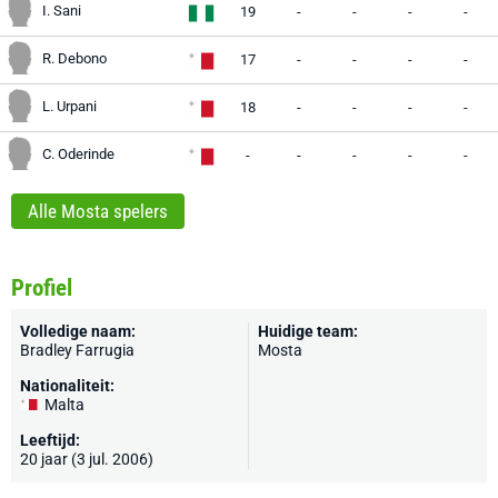
I. Sani
19
-
-
-
-
R. Debono
17
-
-
-
-
L. Urpani
18
-
-
-
-
C. Oderinde
-
-
-
-
-
Alle Mosta spelers
Profiel
Volledige naam:
Huidige team:
Bradley Farrugia
Mosta
Nationaliteit:
Malta
Leeftijd:
20 jaar (3 jul. 2006)