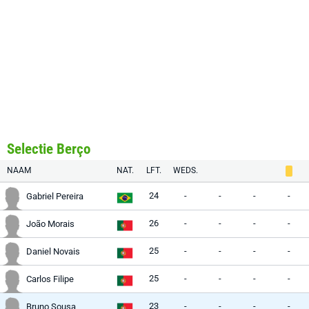
Selectie Berço
NAAM
NAT.
LFT.
WEDS.
24
-
-
-
-
Gabriel Pereira
26
-
-
-
-
João Morais
25
-
-
-
-
Daniel Novais
25
-
-
-
-
Carlos Filipe
23
-
-
-
-
Bruno Sousa