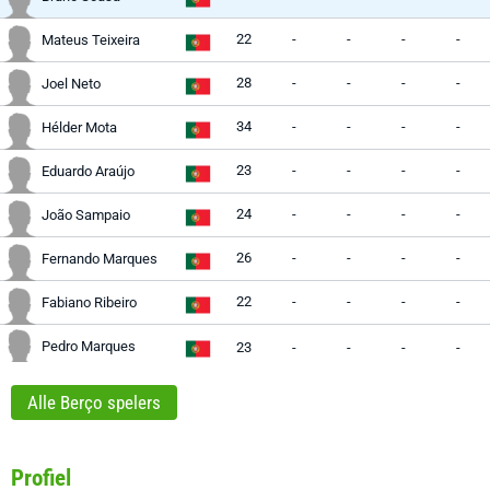
22
-
-
-
-
Mateus Teixeira
28
-
-
-
-
Joel Neto
34
-
-
-
-
Hélder Mota
23
-
-
-
-
Eduardo Araújo
24
-
-
-
-
João Sampaio
26
-
-
-
-
Fernando Marques
22
-
-
-
-
Fabiano Ribeiro
Pedro Marques
23
-
-
-
-
Alle Berço spelers
Profiel