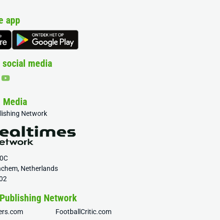
e app
 social media
& Media
blishing Network
20C
nchem, Netherlands
02
 Publishing Network
fers.com
FootballCritic.com