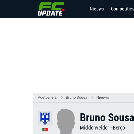
Nieuws
Competitie
11
Voetballers
Bruno Sousa
Nieuws
Bruno Sous
Middenvelder
-
Berço