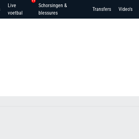
11
Live
Schorsingen &
s
Transfers
Video's
voetbal
blessures
a