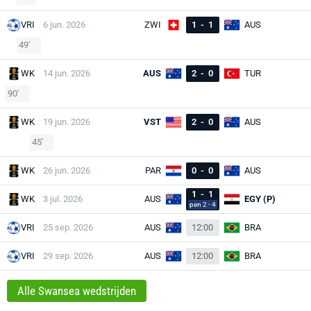
VRI
6 jun. 2026
ZWI
1
-
1
AUS
49'
WK
14 jun. 2026
AUS
2
-
0
TUR
90'
WK
19 jun. 2026
VST
2
-
0
AUS
45'
WK
26 jun. 2026
PAR
0
-
0
AUS
1
-
1
WK
3 jul. 2026
AUS
EGY (P)
pen 2 - 4
VRI
25 sep. 2026
AUS
12:00
BRA
VRI
29 sep. 2026
AUS
12:00
BRA
Alle Swansea wedstrijden