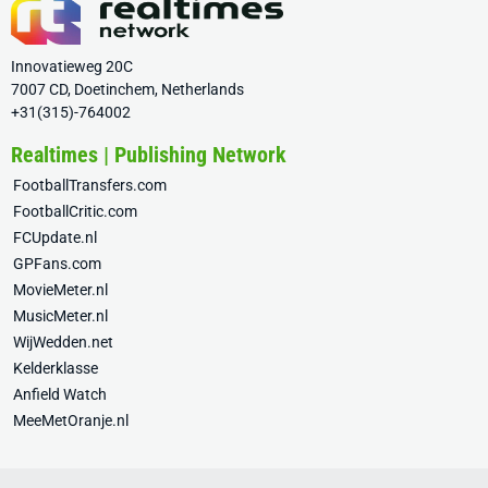
Innovatieweg 20C
7007 CD, Doetinchem, Netherlands
+31(315)-764002
Realtimes | Publishing Network
FootballTransfers.com
FootballCritic.com
FCUpdate.nl
GPFans.com
MovieMeter.nl
MusicMeter.nl
WijWedden.net
Kelderklasse
Anfield Watch
MeeMetOranje.nl