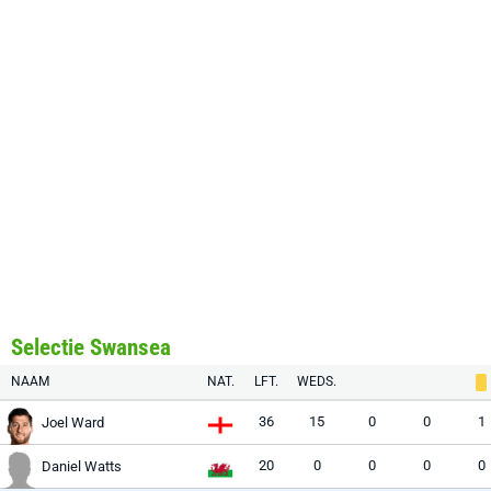
Selectie Swansea
NAAM
NAT.
LFT.
WEDS.
36
15
0
0
1
Joel Ward
20
0
0
0
0
Daniel Watts