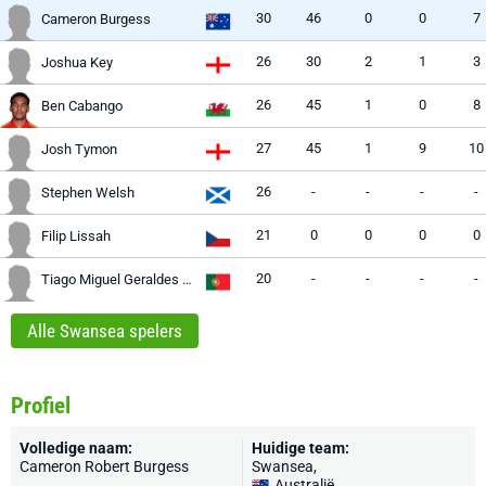
30
46
0
0
7
Cameron Burgess
26
30
2
1
3
Joshua Key
26
45
1
0
8
Ben Cabango
27
45
1
9
10
Josh Tymon
26
-
-
-
-
Stephen Welsh
21
0
0
0
0
Filip Lissah
20
-
-
-
-
Tiago Miguel Geraldes Parente
Alle Swansea spelers
Profiel
Volledige naam:
Huidige team:
Cameron Robert Burgess
Swansea
,
Australië