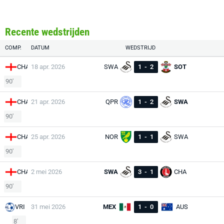
Recente wedstrijden
COMP.
DATUM
WEDSTRIJD
CHA
18 apr. 2026
SWA
1
-
2
SOT
90'
CHA
21 apr. 2026
QPR
1
-
2
SWA
90'
CHA
25 apr. 2026
NOR
1
-
1
SWA
90'
CHA
2 mei 2026
SWA
3
-
1
CHA
90'
VRI
31 mei 2026
MEX
1
-
0
AUS
8'