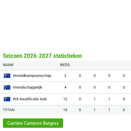
Seizoen 2026-2027 statistieken
NAAM
WEDS.
Wereldkampioenschap
2
0
0
0
0
Vriendschappelijk
4
0
0
0
0
WK Kwalificatie Azië
12
0
1
1
0
TOTAAL
18
0
1
1
0
Carrière Cameron Burgess