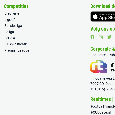
Competities
Download d
Eredivisie
Ligue 1
Bundesliga
Volg ons op
Laliga
Serie A
EK-kwalificatie
Corporate 
Premier League
Realtimes - Pu
Innovatieweg 
7007 CD, Doeti
+31(315)-7640
Realtimes |
FootballTrans
FCUpdate.nl