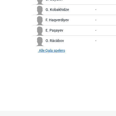
G. Kobakhidze
-
F. Haqverdiyev
-
E. Paşayev
-
O. Räcäbov
-
Alle Qala spelers