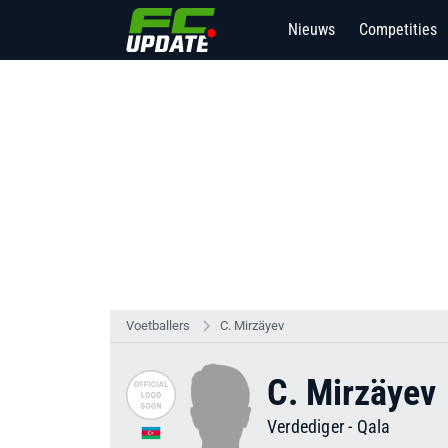
Nieuws
Competities
Voetballers
C. Mirzäyev
C. Mirzäyev
Verdediger
-
Qala