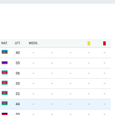
NAT.
LFT.
WEDS.
40
-
-
-
-
-
35
-
-
-
-
-
36
-
-
-
-
-
33
-
-
-
-
-
32
-
-
-
-
-
44
-
-
-
-
-
35
-
-
-
-
-