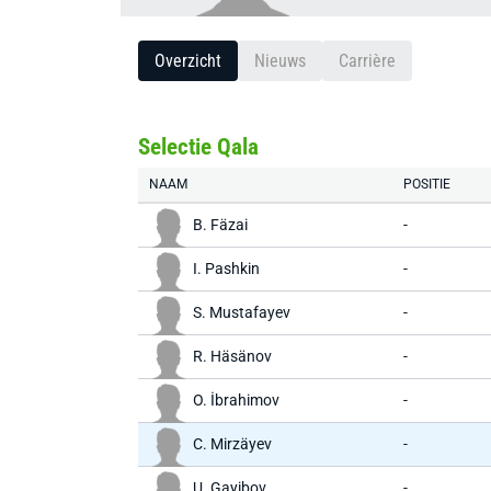
Overzicht
Nieuws
Carrière
Selectie Qala
NAAM
POSITIE
B. Fäzai
-
I. Pashkin
-
S. Mustafayev
-
R. Häsänov
-
O. İbrahimov
-
C. Mirzäyev
-
U. Gayibov
-