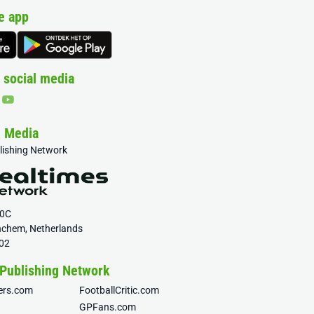
e app
 social media
& Media
blishing Network
20C
nchem, Netherlands
02
 Publishing Network
fers.com
FootballCritic.com
GPFans.com