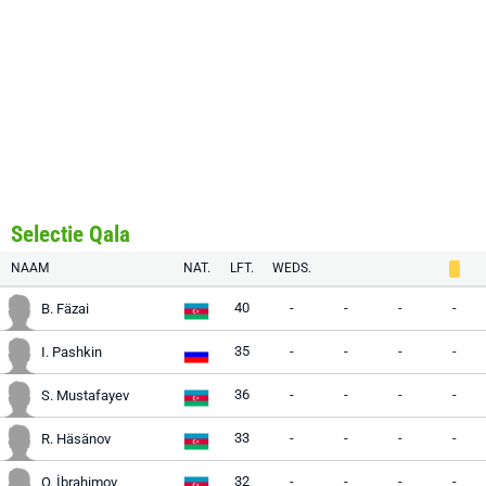
Selectie Qala
NAAM
NAT.
LFT.
WEDS.
40
-
-
-
-
B. Fäzai
35
-
-
-
-
I. Pashkin
36
-
-
-
-
S. Mustafayev
33
-
-
-
-
R. Häsänov
32
-
-
-
-
O. İbrahimov