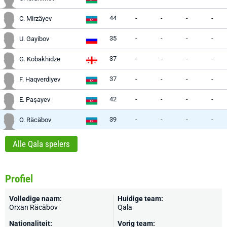
44
-
-
-
-
C. Mirzäyev
35
-
-
-
-
U. Gayibov
37
-
-
-
-
G. Kobakhidze
37
-
-
-
-
F. Haqverdiyev
42
-
-
-
-
E. Paşayev
39
-
-
-
-
O. Räcäbov
Alle Qala spelers
Profiel
Volledige naam:
Huidige team:
Orxan Räcäbov
Qala
Nationaliteit:
Vorig team: