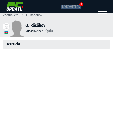
9
LIVE VOETBAL
Voetballers
O. Räcäbov
O. Räcäbov
-
Qala
Middenvelder
Overzicht