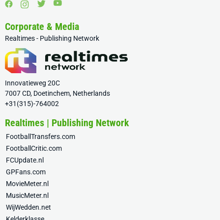
Corporate & Media
Realtimes - Publishing Network
Innovatieweg 20C
7007 CD, Doetinchem, Netherlands
+31(315)-764002
Realtimes | Publishing Network
FootballTransfers.com
FootballCritic.com
FCUpdate.nl
GPFans.com
MovieMeter.nl
MusicMeter.nl
WijWedden.net
Kelderklasse