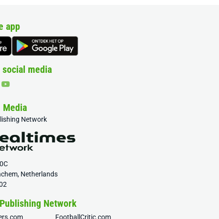
e app
 social media
& Media
blishing Network
20C
nchem, Netherlands
02
 Publishing Network
fers.com
FootballCritic.com