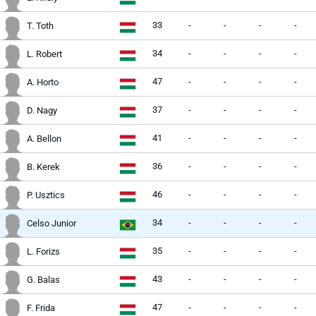
33
-
-
-
-
T. Toth
34
-
-
-
-
L. Robert
47
-
-
-
-
A. Horto
37
-
-
-
-
D. Nagy
41
-
-
-
-
A. Bellon
36
-
-
-
-
B. Kerek
46
-
-
-
-
P. Usztics
34
-
-
-
-
Celso Junior
35
-
-
-
-
L. Forizs
43
-
-
-
-
G. Balas
47
-
-
-
-
F. Frida