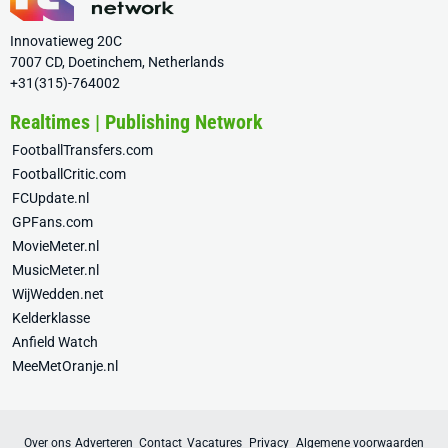
Innovatieweg 20C
7007 CD, Doetinchem, Netherlands
+31(315)-764002
Realtimes | Publishing Network
FootballTransfers.com
FootballCritic.com
FCUpdate.nl
GPFans.com
MovieMeter.nl
MusicMeter.nl
WijWedden.net
Kelderklasse
Anfield Watch
MeeMetOranje.nl
Over ons
Adverteren
Contact
Vacatures
Privacy
Algemene voorwaarden