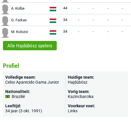
44
-
-
-
-
A. Kolbe
34
-
-
-
-
G. Farkas
34
-
-
-
-
M. Kolozsi
Alle Hajdúbösz spelers
Profiel
Volledige naam:
Huidige team:
Celso Aparecido Gama Junior
Hajdúbösz
Nationaliteit:
Vorig team:
Brazilië
Kazincbarcika
Leeftijd:
Voorkeur voet:
34 jaar (3 okt. 1991)
Links