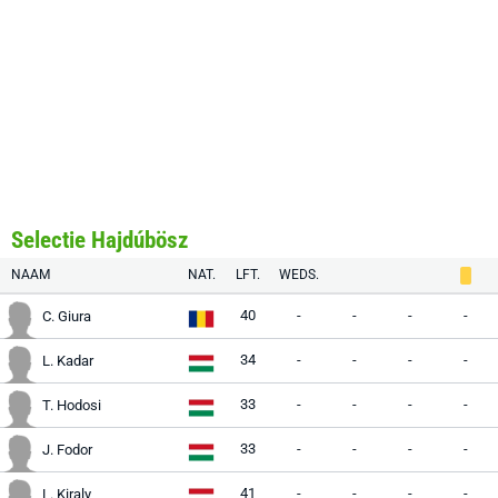
Selectie Hajdúbösz
NAAM
NAT.
LFT.
WEDS.
40
-
-
-
-
C. Giura
34
-
-
-
-
L. Kadar
33
-
-
-
-
T. Hodosi
33
-
-
-
-
J. Fodor
41
-
-
-
-
L. Kiraly