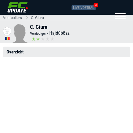
3
LIVE VOETBAL
Voetballers
C. Giura
C. Giura
-
Hajdúbösz
Verdediger
Overzicht