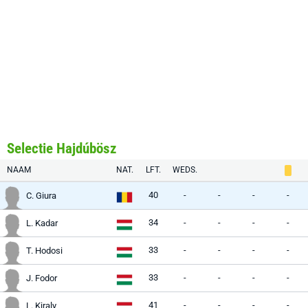
Selectie Hajdúbösz
NAAM
NAT.
LFT.
WEDS.
40
-
-
-
-
C. Giura
34
-
-
-
-
L. Kadar
33
-
-
-
-
T. Hodosi
33
-
-
-
-
J. Fodor
41
-
-
-
-
L. Kiraly