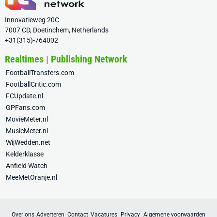
Innovatieweg 20C
7007 CD, Doetinchem, Netherlands
+31(315)-764002
Realtimes | Publishing Network
FootballTransfers.com
FootballCritic.com
FCUpdate.nl
GPFans.com
MovieMeter.nl
MusicMeter.nl
WijWedden.net
Kelderklasse
Anfield Watch
MeeMetOranje.nl
Over ons
Adverteren
Contact
Vacatures
Privacy
Algemene voorwaarden