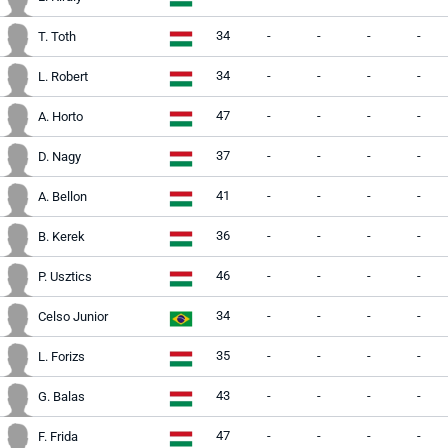
34
-
-
-
-
T. Toth
34
-
-
-
-
L. Robert
47
-
-
-
-
A. Horto
37
-
-
-
-
D. Nagy
41
-
-
-
-
A. Bellon
36
-
-
-
-
B. Kerek
46
-
-
-
-
P. Usztics
34
-
-
-
-
Celso Junior
35
-
-
-
-
L. Forizs
43
-
-
-
-
G. Balas
47
-
-
-
-
F. Frida