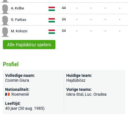
44
-
-
-
-
A. Kolbe
34
-
-
-
-
G. Farkas
34
-
-
-
-
M. Kolozsi
Alle Hajdúbösz spelers
Profiel
Volledige naam:
Huidige team:
Cosmin Giura
Hajdúbösz
Nationaliteit:
Vorige teams:
Roemenië
Iskra-Stal, Luc. Oradea
Leeftijd:
40 jaar (30 aug. 1985)