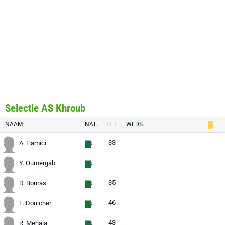
Selectie AS Khroub
NAAM
NAT.
LFT.
WEDS.
33
-
-
-
-
A. Hamici
-
-
-
-
-
Y. Oumergab
35
-
-
-
-
D. Bouras
46
-
-
-
-
L. Douicher
43
-
-
-
-
R. Mehaia