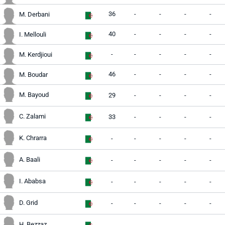
36
-
-
-
-
M. Derbani
40
-
-
-
-
I. Mellouli
-
-
-
-
-
M. Kerdjioui
46
-
-
-
-
M. Boudar
M. Bayoud
29
-
-
-
-
C. Zalami
33
-
-
-
-
K. Chrarra
-
-
-
-
-
A. Baali
-
-
-
-
-
I. Ababsa
-
-
-
-
-
D. Grid
-
-
-
-
-
H. Bezzaz
-
-
-
-
-