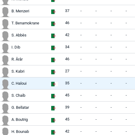
37
-
-
-
-
B. Menzeri
46
-
-
-
-
T. Benamokrane
42
-
-
-
-
S. Abbès
34
-
-
-
-
I. Dib
46
-
-
-
-
R. Ârâr
27
-
-
-
-
S. Kabri
35
-
-
-
-
C. Haloui
45
-
-
-
-
S. Chaïb
39
-
-
-
-
G. Bellatar
45
-
-
-
-
A. Boutrig
42
-
-
-
-
H. Bounab