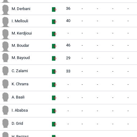
36
-
-
-
-
M. Derbani
40
-
-
-
-
I. Mellouli
-
-
-
-
-
M. Kerdjioui
46
-
-
-
-
M. Boudar
M. Bayoud
29
-
-
-
-
C. Zalami
33
-
-
-
-
K. Chrarra
-
-
-
-
-
A. Baali
-
-
-
-
-
I. Ababsa
-
-
-
-
-
D. Grid
-
-
-
-
-
H. Bezzaz
-
-
-
-
-