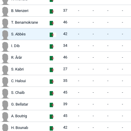
37
-
-
-
-
B. Menzeri
46
-
-
-
-
T. Benamokrane
42
-
-
-
-
S. Abbès
34
-
-
-
-
I. Dib
46
-
-
-
-
R. Ârâr
27
-
-
-
-
S. Kabri
35
-
-
-
-
C. Haloui
45
-
-
-
-
S. Chaïb
39
-
-
-
-
G. Bellatar
45
-
-
-
-
A. Boutrig
42
-
-
-
-
H. Bounab