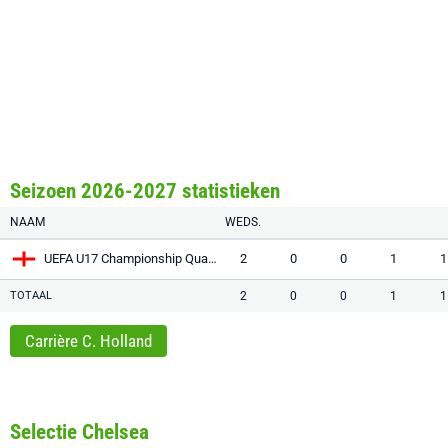
Seizoen 2026-2027 statistieken
NAAM
WEDS.
UEFA U17 Championship Qualification
2
0
0
1
1
TOTAAL
2
0
0
1
1
Carrière C. Holland
Selectie Chelsea