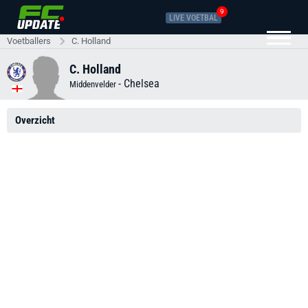
9
LIVE VOETBAL
Voetballers
C. Holland
C. Holland
-
Chelsea
Middenvelder
Overzicht