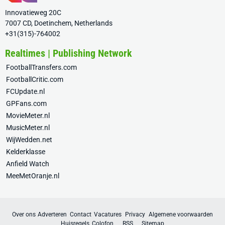
Innovatieweg 20C
7007 CD, Doetinchem, Netherlands
+31(315)-764002
Realtimes | Publishing Network
FootballTransfers.com
FootballCritic.com
FCUpdate.nl
GPFans.com
MovieMeter.nl
MusicMeter.nl
WijWedden.net
Kelderklasse
Anfield Watch
MeeMetOranje.nl
Over ons
Adverteren
Contact
Vacatures
Privacy
Algemene voorwaarden
Huisregels
Colofon
RSS
Sitemap