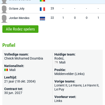
23
-
-
-
-
Octave Joly
22
1
0
0
1
Jordan Mendes
Alle Rodez spelers
Profiel
Volledige naam:
Huidige team:
Cheick Mohamed Doumbia
Rodez
,
Mali
Nationaliteit:
Mali
Positie:
Middenvelder (Links)
Leeftijd:
21 jaar (18 okt. 2004)
Vorige teams:
Lorient II,
Le Havre
, Le Havre II,
Contract tot:
Le Puy
30 jun. 2027
Voorkeur voet:
Links