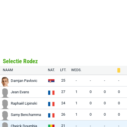
Selectie Rodez
NAAM
NAT.
LFT.
WEDS.
25
-
-
-
-
Damjan Pavlovic
27
1
0
0
0
Jean Evans
24
1
0
0
0
Raphaël Lipinski
26
1
0
0
0
Samy Benchamma
21
-
-
-
-
Cheick Doumbia