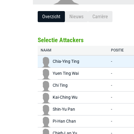
Overzicht
Nieuws
Carrière
Selectie Attackers
NAAM
POSITIE
Chia-Ying Ting
-
Yuen Ting Wai
-
Chi Ting
-
Kai-Ching Wu
-
Shin-Yu Pan
-
Pi-Han Chan
-
Chieh-Lan Yu
-