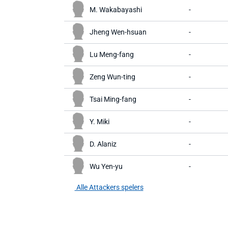
M. Wakabayashi
-
Jheng Wen-hsuan
-
Lu Meng-fang
-
Zeng Wun-ting
-
Tsai Ming-fang
-
Y. Miki
-
D. Alaniz
-
Wu Yen-yu
-
Alle Attackers spelers