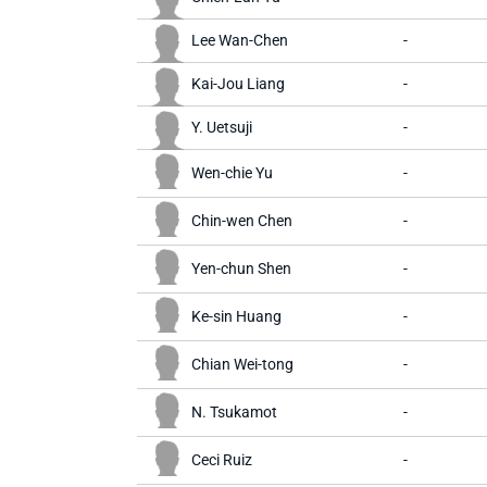
Lee Wan-Chen
-
Kai-Jou Liang
-
Y. Uetsuji
-
Wen-chie Yu
-
Chin-wen Chen
-
Yen-chun Shen
-
Ke-sin Huang
-
Chian Wei-tong
-
N. Tsukamot
-
Ceci Ruiz
-