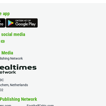
e app
 social media
& Media
blishing Network
20C
nchem, Netherlands
02
 Publishing Network
fers.com
FootballCritic.com