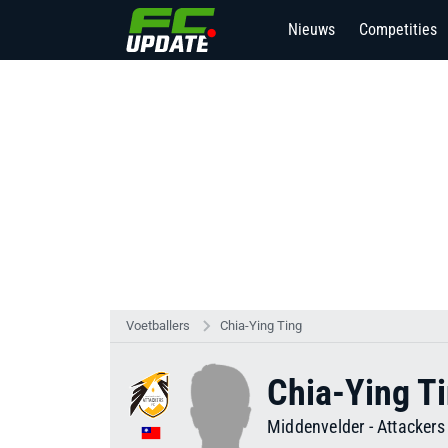
Nieuws
Competities
Voetballers
Chia-Ying Ting
Chia-Ying T
Middenvelder
-
Attackers