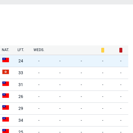
NAT.
LFT.
WEDS.
24
-
-
-
-
-
33
-
-
-
-
-
31
-
-
-
-
-
26
-
-
-
-
-
29
-
-
-
-
-
34
-
-
-
-
-
25
-
-
-
-
-