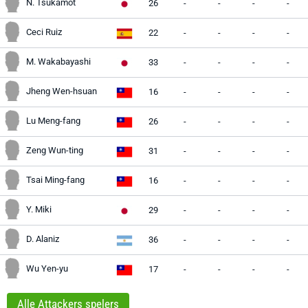
N. Tsukamot
26
-
-
-
-
Ceci Ruiz
22
-
-
-
-
M. Wakabayashi
33
-
-
-
-
Jheng Wen-hsuan
16
-
-
-
-
Lu Meng-fang
26
-
-
-
-
Zeng Wun-ting
31
-
-
-
-
Tsai Ming-fang
16
-
-
-
-
Y. Miki
29
-
-
-
-
D. Alaniz
36
-
-
-
-
Wu Yen-yu
17
-
-
-
-
Alle Attackers spelers