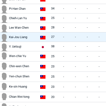
34
-
-
-
-
Pi-Han Chan
25
-
-
-
-
Chieh-Lan Yu
28
-
-
-
-
Lee Wan-Chen
27
-
-
-
-
Kai-Jou Liang
38
-
-
-
-
Y. Uetsuji
Wen-chie Yu
25
-
-
-
-
Chin-wen Chen
23
-
-
-
-
Yen-chun Shen
25
-
-
-
-
Ke-sin Huang
23
-
-
-
-
Chian Wei-tong
20
-
-
-
-