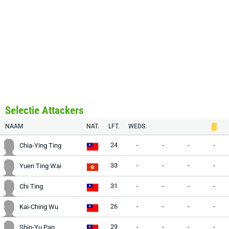
Selectie Attackers
NAAM
NAT.
LFT.
WEDS.
24
-
-
-
-
Chia-Ying Ting
33
-
-
-
-
Yuen Ting Wai
31
-
-
-
-
Chi Ting
26
-
-
-
-
Kai-Ching Wu
29
-
-
-
-
Shin-Yu Pan