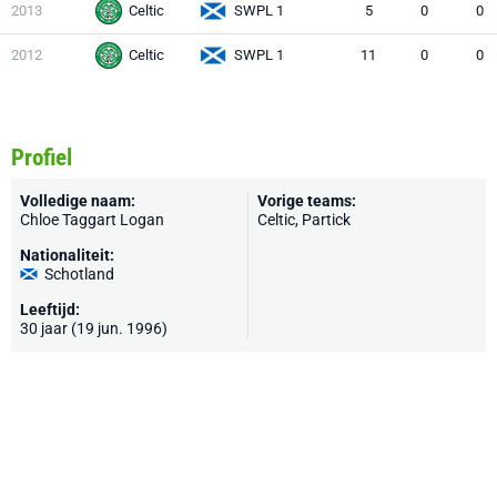
2013
Celtic
SWPL 1
5
0
0
2012
Celtic
SWPL 1
11
0
0
Profiel
Volledige naam:
Vorige teams:
Chloe Taggart Logan
Celtic, Partick
Nationaliteit:
Schotland
Leeftijd:
30 jaar (19 jun. 1996)