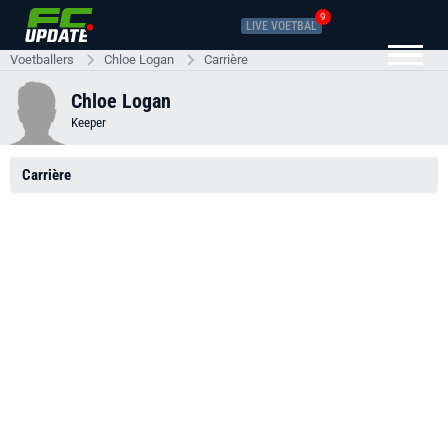
9
LIVE VOETBAL
Voetballers
Chloe Logan
Carrière
Chloe Logan
Keeper
Carrière