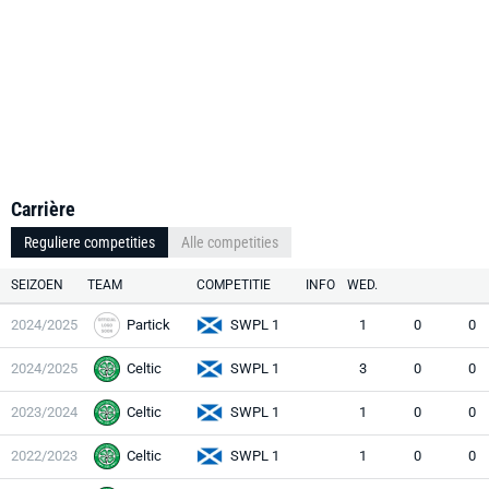
Carrière
Reguliere competities
Alle competities
SEIZOEN
TEAM
COMPETITIE
INFO
WED.
2024/2025
Partick
SWPL 1
1
0
0
2024/2025
Celtic
SWPL 1
3
0
0
2023/2024
Celtic
SWPL 1
1
0
0
2022/2023
Celtic
SWPL 1
1
0
0