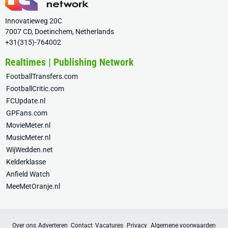
Innovatieweg 20C
7007 CD, Doetinchem, Netherlands
+31(315)-764002
Realtimes | Publishing Network
FootballTransfers.com
FootballCritic.com
FCUpdate.nl
GPFans.com
MovieMeter.nl
MusicMeter.nl
WijWedden.net
Kelderklasse
Anfield Watch
MeeMetOranje.nl
Over ons
Adverteren
Contact
Vacatures
Privacy
Algemene voorwaarden