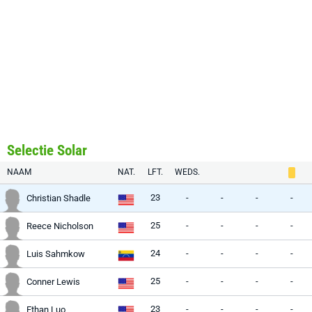
Selectie Solar
NAAM
NAT.
LFT.
WEDS.
23
-
-
-
-
Christian Shadle
25
-
-
-
-
Reece Nicholson
24
-
-
-
-
Luis Sahmkow
25
-
-
-
-
Conner Lewis
23
-
-
-
-
Ethan Luo