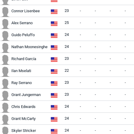
23
-
-
-
-
Connor Lisenbee
25
-
-
-
-
Alex Serrano
24
-
-
-
-
Guido Peluffo
24
-
-
-
-
Nathan Moonesinghe
23
-
-
-
-
Richard García
22
-
-
-
-
Ilan Mselati
23
-
-
-
-
Ray Serrano
23
-
-
-
-
Grant Jungerman
24
-
-
-
-
Chris Edwards
24
-
-
-
-
Grant McCarty
24
-
-
-
-
Skyler Stricker