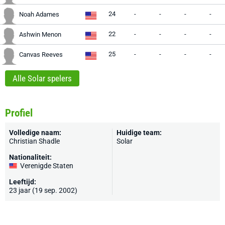
24
-
-
-
-
Noah Adames
22
-
-
-
-
Ashwin Menon
25
-
-
-
-
Canvas Reeves
Alle Solar spelers
Profiel
Volledige naam:
Huidige team:
Christian Shadle
Solar
Nationaliteit:
Verenigde Staten
Leeftijd:
23 jaar (19 sep. 2002)