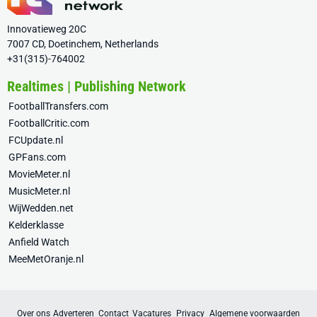
Innovatieweg 20C
7007 CD, Doetinchem, Netherlands
+31(315)-764002
Realtimes | Publishing Network
FootballTransfers.com
FootballCritic.com
FCUpdate.nl
GPFans.com
MovieMeter.nl
MusicMeter.nl
WijWedden.net
Kelderklasse
Anfield Watch
MeeMetOranje.nl
Over ons
Adverteren
Contact
Vacatures
Privacy
Algemene voorwaarden