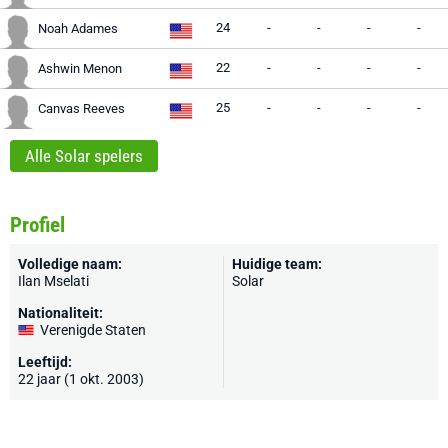
24
-
-
-
-
Noah Adames
22
-
-
-
-
Ashwin Menon
25
-
-
-
-
Canvas Reeves
Alle Solar spelers
Profiel
Volledige naam:
Huidige team:
Ilan Mselati
Solar
Nationaliteit:
Verenigde Staten
Leeftijd:
22 jaar (1 okt. 2003)