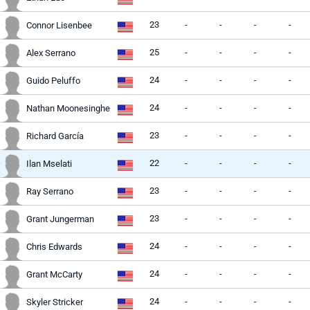
23
-
-
-
-
Connor Lisenbee
25
-
-
-
-
Alex Serrano
24
-
-
-
-
Guido Peluffo
24
-
-
-
-
Nathan Moonesinghe
23
-
-
-
-
Richard García
22
-
-
-
-
Ilan Mselati
23
-
-
-
-
Ray Serrano
23
-
-
-
-
Grant Jungerman
24
-
-
-
-
Chris Edwards
24
-
-
-
-
Grant McCarty
24
-
-
-
-
Skyler Stricker