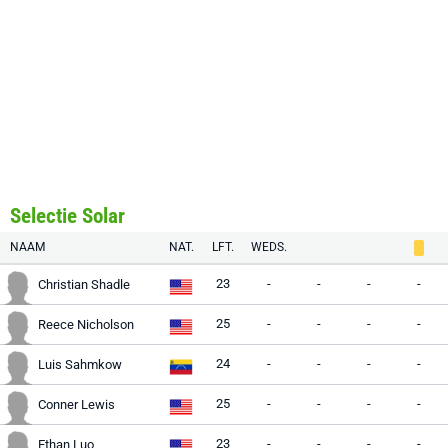
Selectie Solar
NAAM
NAT.
LFT.
WEDS.
23
-
-
-
-
Christian Shadle
25
-
-
-
-
Reece Nicholson
24
-
-
-
-
Luis Sahmkow
25
-
-
-
-
Conner Lewis
23
-
-
-
-
Ethan Luo