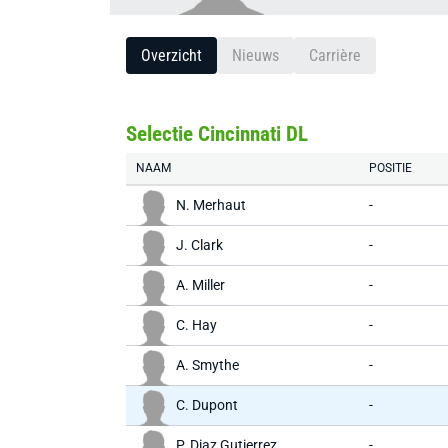
Overzicht
Nieuws
Carrière
Selectie Cincinnati DL
NAAM
POSITIE
N. Merhaut
-
J. Clark
-
A. Miller
-
C. Hay
-
A. Smythe
-
C. Dupont
-
P. Diaz Gutierrez
-