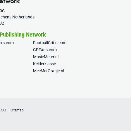
20C
nchem, Netherlands
02
 Publishing Network
fers.com
FootballCritic.com
GPFans.com
MusicMeter.nl
Kelderklasse
MeeMetOranje.nl
RSS
Sitemap