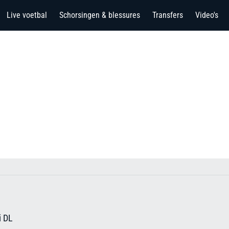
Live voetbal
Schorsingen & blessures
Transfers
Video's
i DL