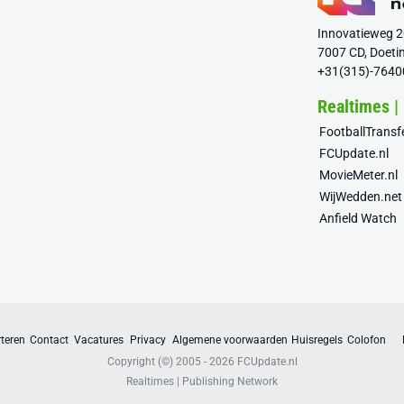
Innovatieweg 
7007 CD, Doeti
+31(315)-7640
Realtimes |
FootballTrans
FCUpdate.nl
MovieMeter.nl
WijWedden.net
Anfield Watch
teren
Contact
Vacatures
Privacy
Algemene voorwaarden
Huisregels
Colofon
Copyright (©) 2005 - 2026
FCUpdate.nl
Realtimes | Publishing Network