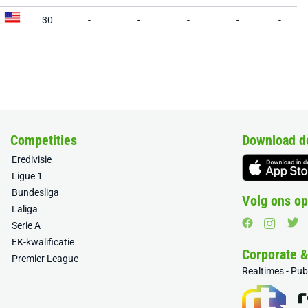
30
-
-
-
-
-
Competities
Download d
Eredivisie
Ligue 1
Bundesliga
Volg ons op
Laliga
Serie A
EK-kwalificatie
Corporate 
Premier League
Realtimes - Pu