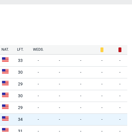
NAT.
LFT.
WEDS.
33
-
-
-
-
-
30
-
-
-
-
-
29
-
-
-
-
-
30
-
-
-
-
-
29
-
-
-
-
-
34
-
-
-
-
-
31
-
-
-
-
-