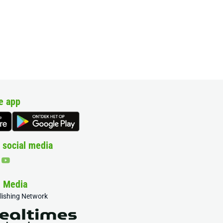
e app
 social media
& Media
blishing Network