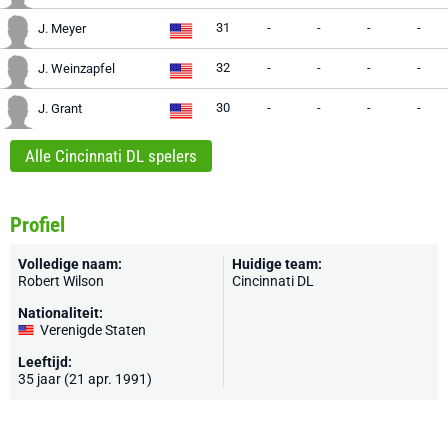
31
-
-
-
-
J. Meyer
32
-
-
-
-
J. Weinzapfel
30
-
-
-
-
J. Grant
Alle Cincinnati DL spelers
Profiel
Volledige naam:
Huidige team:
Robert Wilson
Cincinnati DL
Nationaliteit:
Verenigde Staten
Leeftijd:
35 jaar (21 apr. 1991)