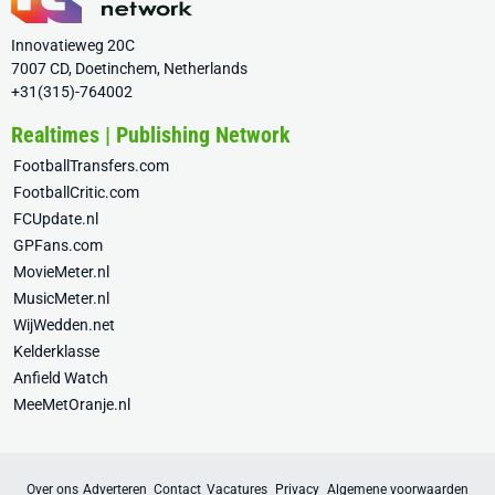
Innovatieweg 20C
7007 CD, Doetinchem, Netherlands
+31(315)-764002
Realtimes | Publishing Network
FootballTransfers.com
FootballCritic.com
FCUpdate.nl
GPFans.com
MovieMeter.nl
MusicMeter.nl
WijWedden.net
Kelderklasse
Anfield Watch
MeeMetOranje.nl
Over ons
Adverteren
Contact
Vacatures
Privacy
Algemene voorwaarden