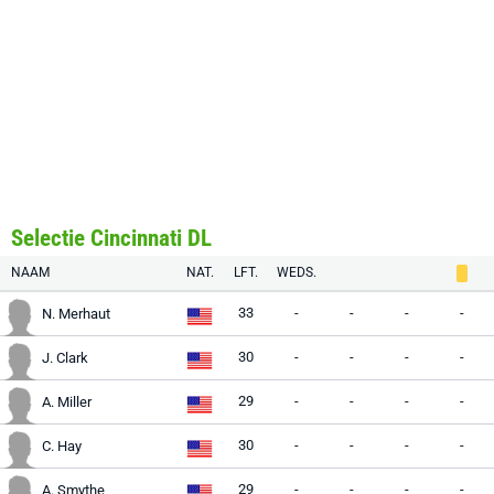
Selectie Cincinnati DL
NAAM
NAT.
LFT.
WEDS.
33
-
-
-
-
N. Merhaut
30
-
-
-
-
J. Clark
29
-
-
-
-
A. Miller
30
-
-
-
-
C. Hay
29
-
-
-
-
A. Smythe