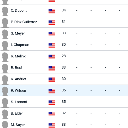
34
-
-
-
-
C. Dupont
31
-
-
-
-
P. Diaz Gutierrez
33
-
-
-
-
S. Meyer
30
-
-
-
-
I. Chapman
28
-
-
-
-
R. Melink
33
-
-
-
-
R. Best
30
-
-
-
-
R. Andriot
35
-
-
-
-
R. Wilson
35
-
-
-
-
S. Lamont
32
-
-
-
-
B. Elder
33
-
-
-
-
M. Sayer