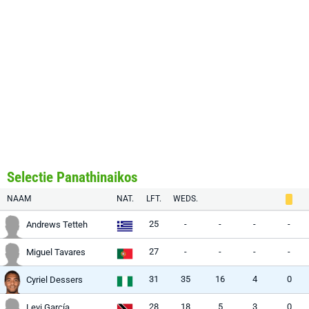
Selectie Panathinaikos
NAAM
NAT.
LFT.
WEDS.
25
-
-
-
-
Andrews Tetteh
27
-
-
-
-
Miguel Tavares
31
35
16
4
0
Cyriel Dessers
28
18
5
3
0
Levi García