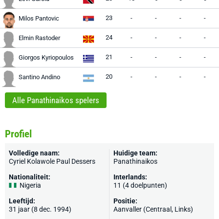
23
-
-
-
-
Milos Pantovic
24
-
-
-
-
Elmin Rastoder
21
-
-
-
-
Giorgos Kyriopoulos
20
-
-
-
-
Santino Andino
Alle Panathinaikos spelers
Profiel
Volledige naam:
Huidige team:
Cyriel Kolawole Paul Dessers
Panathinaikos
Nationaliteit:
Interlands:
Nigeria
11 (4 doelpunten)
Leeftijd:
Positie:
31 jaar (8 dec. 1994)
Aanvaller (Centraal, Links)