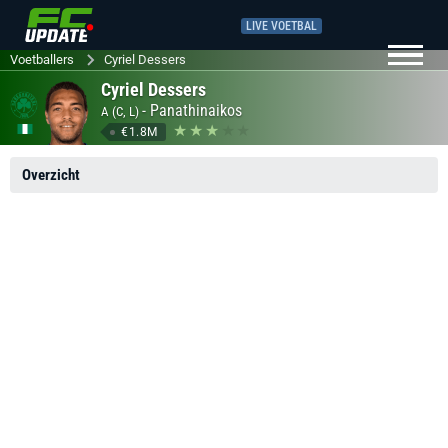
LIVE VOETBAL
Voetballers
Cyriel Dessers
Cyriel Dessers
-
Panathinaikos
A (C, L)
€1.8M
Overzicht