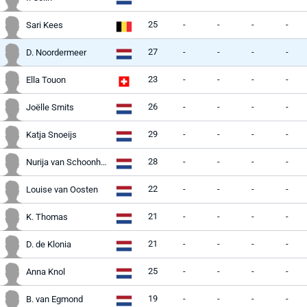
25
-
-
-
-
Sari Kees
27
-
-
-
-
D. Noordermeer
23
-
-
-
-
Ella Touon
26
-
-
-
-
Joëlle Smits
29
-
-
-
-
Katja Snoeijs
28
-
-
-
-
Nurija van Schoonhoven
22
-
-
-
-
Louise van Oosten
21
-
-
-
-
K. Thomas
21
-
-
-
-
D. de Klonia
25
-
-
-
-
Anna Knol
19
-
-
-
-
B. van Egmond