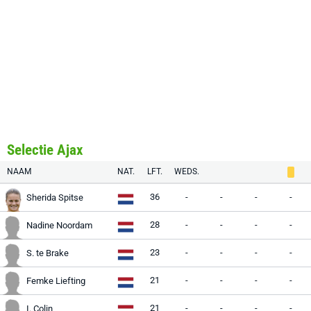
Selectie Ajax
NAAM
NAT.
LFT.
WEDS.
36
-
-
-
-
Sherida Spitse
28
-
-
-
-
Nadine Noordam
23
-
-
-
-
S. te Brake
21
-
-
-
-
Femke Liefting
21
-
-
-
-
I. Colin