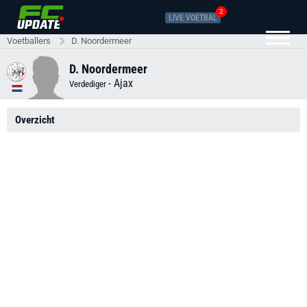
2
LIVE VOETBAL
Voetballers
D. Noordermeer
D. Noordermeer
-
Ajax
Verdediger
Overzicht