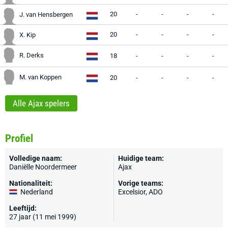
20
-
-
-
-
J. van Hensbergen
20
-
-
-
-
X. Kip
R. Derks
18
-
-
-
-
M. van Koppen
20
-
-
-
-
Alle Ajax spelers
Profiel
Volledige naam:
Huidige team:
Daniëlle Noordermeer
Ajax
Nationaliteit:
Vorige teams:
Nederland
Excelsior
, ADO
Leeftijd:
27 jaar (11 mei 1999)