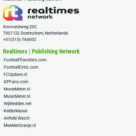
Innovatieweg 20C
7007 CD, Doetinchem, Netherlands
+31(315)-764002
Realtimes | Publishing Network
FootballTransfers.com
FootballCritic.com
FCUpdate.nl
GPFans.com
MovieMeter.nl
MusicMeter.nl
WijWedden.net
Kelderklasse
Anfield Watch
MeeMetOranje.nl