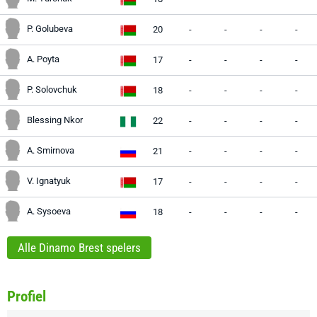
P. Golubeva
20
-
-
-
-
A. Poyta
17
-
-
-
-
P. Solovchuk
18
-
-
-
-
Blessing Nkor
22
-
-
-
-
A. Smirnova
21
-
-
-
-
V. Ignatyuk
17
-
-
-
-
A. Sysoeva
18
-
-
-
-
Alle Dinamo Brest spelers
Profiel