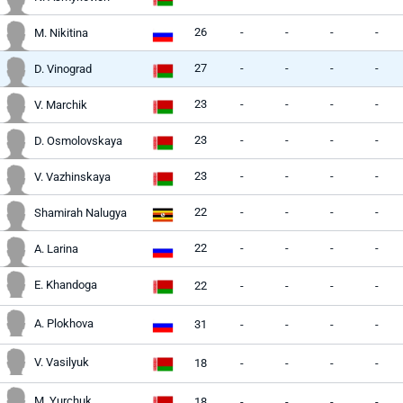
26
-
-
-
-
M. Nikitina
27
-
-
-
-
D. Vinograd
23
-
-
-
-
V. Marchik
23
-
-
-
-
D. Osmolovskaya
23
-
-
-
-
V. Vazhinskaya
22
-
-
-
-
Shamirah Nalugya
22
-
-
-
-
A. Larina
E. Khandoga
22
-
-
-
-
A. Plokhova
31
-
-
-
-
V. Vasilyuk
18
-
-
-
-
M. Yurchuk
18
-
-
-
-