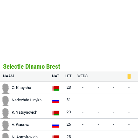
Selectie Dinamo Brest
NAAM
NAT.
LFT.
WEDS.
23
-
-
-
-
O. Kapysha
31
-
-
-
-
Nadezhda Ilinykh
20
-
-
-
-
K. Yatsynovich
26
-
-
-
-
A. Guseva
23
-
-
-
-
N. Asmykovich