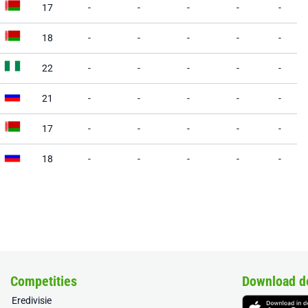
17
-
-
-
-
-
18
-
-
-
-
-
22
-
-
-
-
-
21
-
-
-
-
-
17
-
-
-
-
-
18
-
-
-
-
-
Competities
Download d
Eredivisie