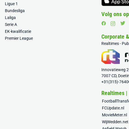
Ligue 1
Bundesliga
Volg ons op
Laliga
Serie A
EK-kwalificatie
Corporate 
Premier League
Realtimes - Pu
Innovatieweg 
7007 CD, Doeti
+31(315)-7640
Realtimes |
FootballTrans
FCUpdate.nl
MovieMeter.nl
WijWedden.net
Anfield Watch