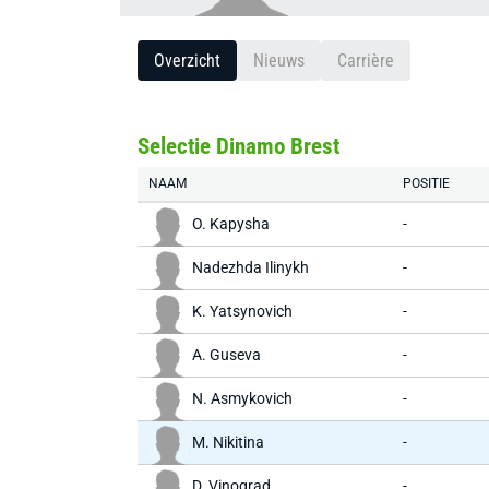
Overzicht
Nieuws
Carrière
Selectie Dinamo Brest
NAAM
POSITIE
O. Kapysha
-
Nadezhda Ilinykh
-
K. Yatsynovich
-
A. Guseva
-
N. Asmykovich
-
M. Nikitina
-
D. Vinograd
-