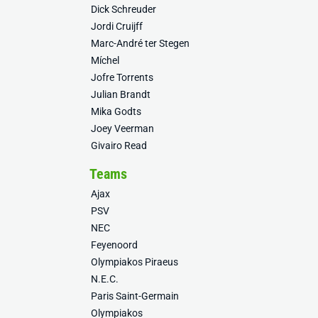
Dick Schreuder
Jordi Cruijff
Marc-André ter Stegen
Míchel
Jofre Torrents
Julian Brandt
Mika Godts
Joey Veerman
Givairo Read
Teams
Ajax
PSV
NEC
Feyenoord
Olympiakos Piraeus
N.E.C.
Paris Saint-Germain
Olympiakos