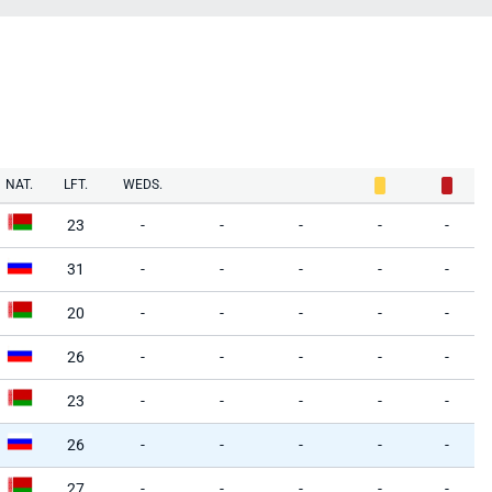
NAT.
LFT.
WEDS.
23
-
-
-
-
-
31
-
-
-
-
-
20
-
-
-
-
-
26
-
-
-
-
-
23
-
-
-
-
-
26
-
-
-
-
-
27
-
-
-
-
-