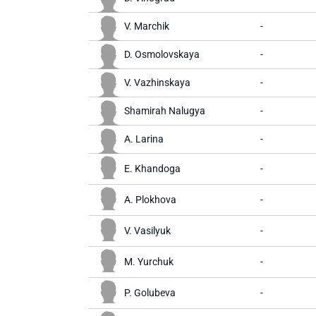
V. Marchik
-
D. Osmolovskaya
-
V. Vazhinskaya
-
Shamirah Nalugya
-
A. Larina
-
E. Khandoga
-
A. Plokhova
-
V. Vasilyuk
-
M. Yurchuk
-
P. Golubeva
-