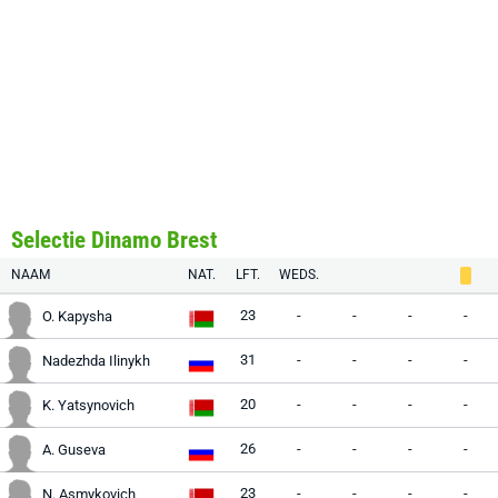
Selectie Dinamo Brest
NAAM
NAT.
LFT.
WEDS.
23
-
-
-
-
O. Kapysha
31
-
-
-
-
Nadezhda Ilinykh
20
-
-
-
-
K. Yatsynovich
26
-
-
-
-
A. Guseva
23
-
-
-
-
N. Asmykovich