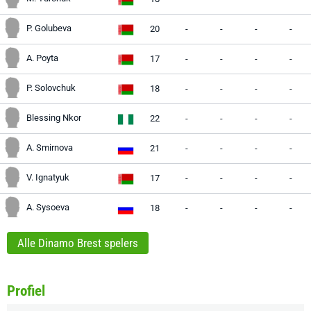
P. Golubeva
20
-
-
-
-
A. Poyta
17
-
-
-
-
P. Solovchuk
18
-
-
-
-
Blessing Nkor
22
-
-
-
-
A. Smirnova
21
-
-
-
-
V. Ignatyuk
17
-
-
-
-
A. Sysoeva
18
-
-
-
-
Alle Dinamo Brest spelers
Profiel