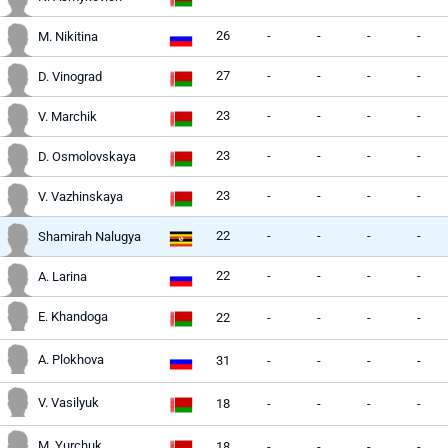
26
-
-
-
-
M. Nikitina
27
-
-
-
-
D. Vinograd
23
-
-
-
-
V. Marchik
23
-
-
-
-
D. Osmolovskaya
23
-
-
-
-
V. Vazhinskaya
22
-
-
-
-
Shamirah Nalugya
22
-
-
-
-
A. Larina
E. Khandoga
22
-
-
-
-
A. Plokhova
31
-
-
-
-
V. Vasilyuk
18
-
-
-
-
M. Yurchuk
18
-
-
-
-