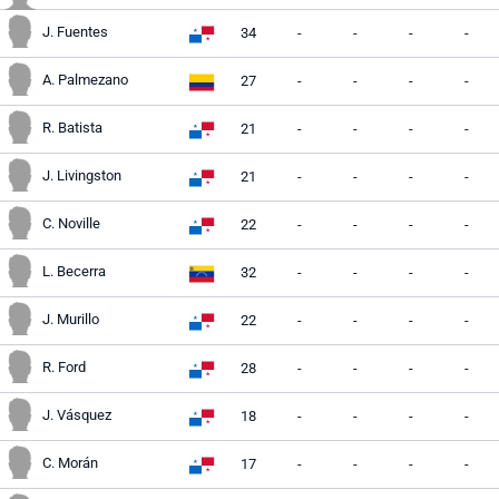
J. Fuentes
34
-
-
-
-
A. Palmezano
27
-
-
-
-
R. Batista
21
-
-
-
-
J. Livingston
21
-
-
-
-
C. Noville
22
-
-
-
-
L. Becerra
32
-
-
-
-
J. Murillo
22
-
-
-
-
R. Ford
28
-
-
-
-
J. Vásquez
18
-
-
-
-
C. Morán
17
-
-
-
-