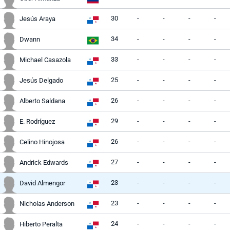
30
-
-
-
-
Jesús Araya
34
-
-
-
-
Dwann
33
-
-
-
-
Michael Casazola
25
-
-
-
-
Jesús Delgado
26
-
-
-
-
Alberto Saldana
29
-
-
-
-
E. Rodríguez
26
-
-
-
-
Celino Hinojosa
27
-
-
-
-
Andrick Edwards
23
-
-
-
-
David Almengor
23
-
-
-
-
Nicholas Anderson
24
-
-
-
-
Hiberto Peralta