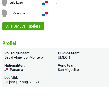
Luis Lazo
19
-
-
-
-
L. Valencia
-
-
-
-
-
Alle UMECIT spelers
Profiel
Volledige naam:
Huidige team:
David Almengor Montero
UMECIT
Nationaliteit:
Vorig team:
Panama
San Miguelito
Leeftijd:
23 jaar (17 aug. 2002)