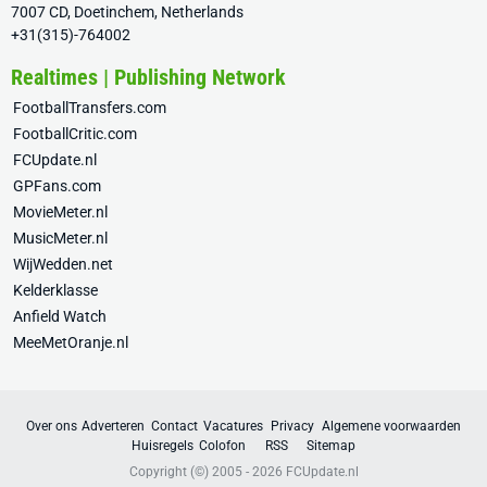
7007 CD, Doetinchem, Netherlands
+31(315)-764002
Realtimes | Publishing Network
FootballTransfers.com
FootballCritic.com
FCUpdate.nl
GPFans.com
MovieMeter.nl
MusicMeter.nl
WijWedden.net
Kelderklasse
Anfield Watch
MeeMetOranje.nl
Over ons
Adverteren
Contact
Vacatures
Privacy
Algemene voorwaarden
Huisregels
Colofon
RSS
Sitemap
Copyright (©) 2005 - 2026
FCUpdate.nl