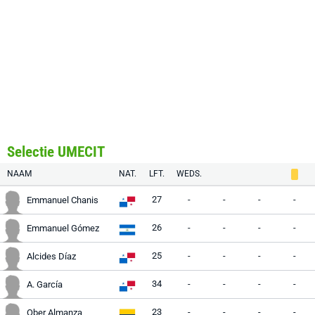
Selectie UMECIT
NAAM
NAT.
LFT.
WEDS.
27
-
-
-
-
Emmanuel Chanis
26
-
-
-
-
Emmanuel Gómez
25
-
-
-
-
Alcides Díaz
34
-
-
-
-
A. García
23
-
-
-
-
Ober Almanza