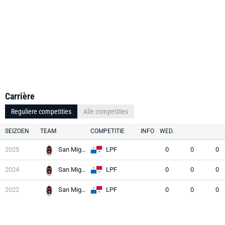
Carrière
Reguliere competities
Alle competities
SEIZOEN
TEAM
COMPETITIE
INFO
WED.
2025
San Miguelito
LPF
0
0
0
2024
San Miguelito
LPF
0
0
0
2022
San Miguelito
LPF
0
0
0