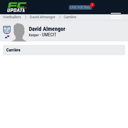
2
LIVE VOETBAL
Voetballers
David Almengor
Carrière
David Almengor
-
UMECIT
Keeper
Carrière