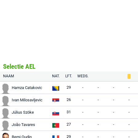
Selectie AEL
NAAM
NAT.
LFT.
WEDS.
29
-
-
-
-
Hamza Catakovic
26
-
-
-
-
Ivan Milosavljevic
31
-
-
-
-
Július Szöke
27
-
-
-
-
João Tavares
29
-
-
-
-
Remi Oudin