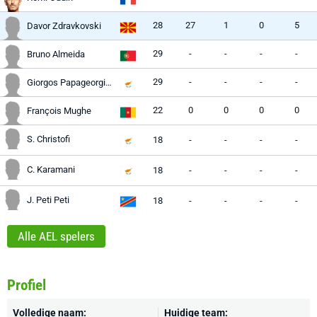
28
27
1
0
5
Davor Zdravkovski
29
-
-
-
-
Bruno Almeida
29
-
-
-
-
Giorgos Papageorgiou
22
0
0
0
0
François Mughe
S. Christofi
18
-
-
-
-
C. Karamani
18
-
-
-
-
J. Peti Peti
18
-
-
-
-
Alle AEL spelers
Profiel
Volledige naam:
Huidige team: