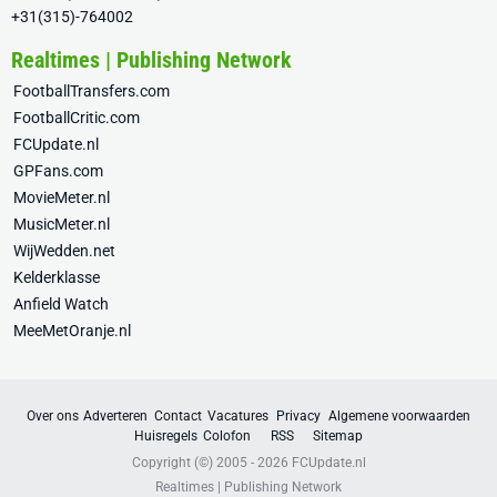
+31(315)-764002
Realtimes | Publishing Network
FootballTransfers.com
FootballCritic.com
FCUpdate.nl
GPFans.com
MovieMeter.nl
MusicMeter.nl
WijWedden.net
Kelderklasse
Anfield Watch
MeeMetOranje.nl
Over ons
Adverteren
Contact
Vacatures
Privacy
Algemene voorwaarden
Huisregels
Colofon
RSS
Sitemap
Copyright (©) 2005 - 2026
FCUpdate.nl
Realtimes | Publishing Network