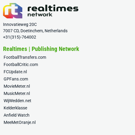
Innovatieweg 20C
7007 CD, Doetinchem, Netherlands
+31(315)-764002
Realtimes | Publishing Network
FootballTransfers.com
FootballCritic.com
FCUpdate.nl
GPFans.com
MovieMeter.nl
MusicMeter.nl
WijWedden.net
Kelderklasse
Anfield Watch
MeeMetOranje.nl