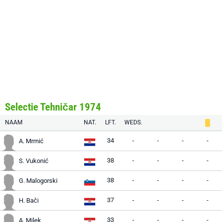
Selectie Tehničar 1974
NAAM
NAT.
LFT.
WEDS.
34
-
-
-
-
A. Mrmić
38
-
-
-
-
S. Vukonić
38
-
-
-
-
G. Malogorski
37
-
-
-
-
H. Bači
33
-
-
-
-
A. Milek