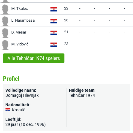
22
-
-
-
-
M. Tkalec
26
-
-
-
-
L. Harambaša
21
-
-
-
-
D. Mesar
23
-
-
-
-
M. Vidović
Alle Tehničar 1974 spelers
Profiel
Volledige naam:
Huidige team:
Domagoj Hlevnjak
Tehničar 1974
Nationaliteit:
Kroatië
Leeftijd:
29 jaar (10 dec. 1996)