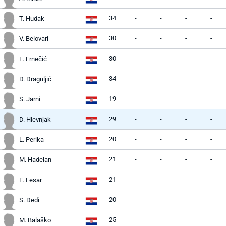
34
-
-
-
-
T. Hudak
30
-
-
-
-
V. Belovari
30
-
-
-
-
L. Ernečić
34
-
-
-
-
D. Draguljić
19
-
-
-
-
S. Jarni
29
-
-
-
-
D. Hlevnjak
20
-
-
-
-
L. Perika
21
-
-
-
-
M. Hadelan
21
-
-
-
-
E. Lesar
20
-
-
-
-
S. Dedi
25
-
-
-
-
M. Balaško