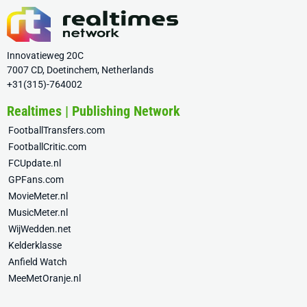
Innovatieweg 20C
7007 CD, Doetinchem, Netherlands
+31(315)-764002
Realtimes | Publishing Network
FootballTransfers.com
FootballCritic.com
FCUpdate.nl
GPFans.com
MovieMeter.nl
MusicMeter.nl
WijWedden.net
Kelderklasse
Anfield Watch
MeeMetOranje.nl