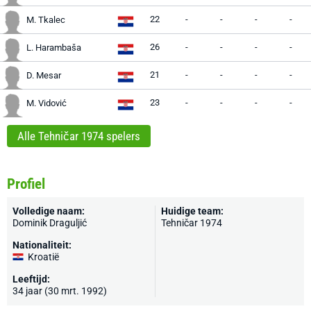
22
-
-
-
-
M. Tkalec
26
-
-
-
-
L. Harambaša
21
-
-
-
-
D. Mesar
23
-
-
-
-
M. Vidović
Alle Tehničar 1974 spelers
Profiel
Volledige naam:
Huidige team:
Dominik Draguljić
Tehničar 1974
Nationaliteit:
Kroatië
Leeftijd:
34 jaar (30 mrt. 1992)