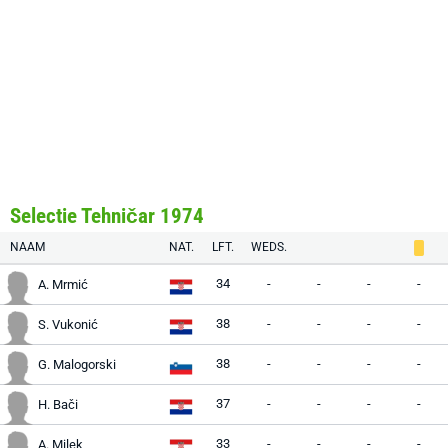
Selectie Tehničar 1974
NAAM
NAT.
LFT.
WEDS.
34
-
-
-
-
A. Mrmić
38
-
-
-
-
S. Vukonić
38
-
-
-
-
G. Malogorski
37
-
-
-
-
H. Bači
33
-
-
-
-
A. Milek