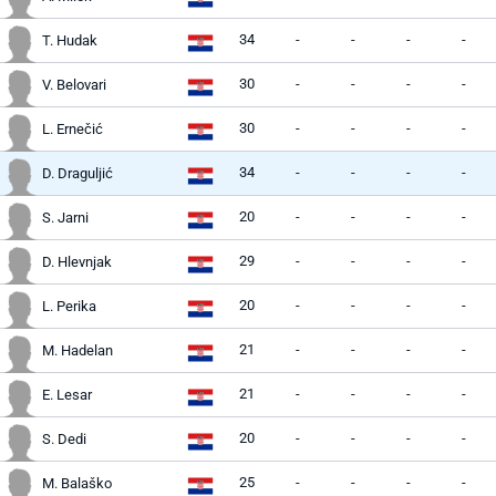
34
-
-
-
-
T. Hudak
30
-
-
-
-
V. Belovari
30
-
-
-
-
L. Ernečić
34
-
-
-
-
D. Draguljić
20
-
-
-
-
S. Jarni
29
-
-
-
-
D. Hlevnjak
20
-
-
-
-
L. Perika
21
-
-
-
-
M. Hadelan
21
-
-
-
-
E. Lesar
20
-
-
-
-
S. Dedi
25
-
-
-
-
M. Balaško