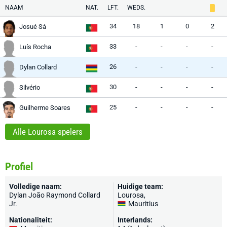
NAAM
NAT.
LFT.
WEDS.
34
18
1
0
2
Josué Sá
33
-
-
-
-
Luís Rocha
26
-
-
-
-
Dylan Collard
30
-
-
-
-
Silvério
25
-
-
-
-
Guilherme Soares
Alle Lourosa spelers
Profiel
Volledige naam:
Huidige team:
Dylan João Raymond Collard
Lourosa
,
Jr.
Mauritius
Nationaliteit:
Interlands: