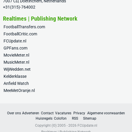
7007 CD, Doetinchem, Netherlands
+31(315)-764002
Realtimes | Publishing Network
FootballTransfers.com
FootballCritic.com
FCUpdate.nl
GPFans.com
MovieMeter.nl
MusicMeter.nl
WijWedden.net
Kelderklasse
Anfield Watch
MeeMetOranje.nl
Over ons
Adverteren
Contact
Vacatures
Privacy
Algemene voorwaarden
Huisregels
Colofon
RSS
Sitemap
Copyright (©) 2005 - 2026
FCUpdate.nl