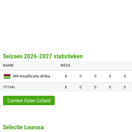
Seizoen 2026-2027 statistieken
NAAM
WEDS.
WK Kwalificatie Afrika
8
0
0
0
0
TOTAAL
8
0
0
0
0
Carrière Dylan Collard
Selectie Lourosa