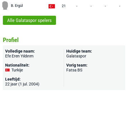
B. Ergül
21
-
-
-
-
Alle Galataspor spelers
Profiel
Volledige naam:
Huidige team:
Efe Eren Yıldırım
Galataspor
Nationaliteit:
Vorig team:
Turkije
Fatsa BS
Leeftijd:
22 jaar (1 jul. 2004)