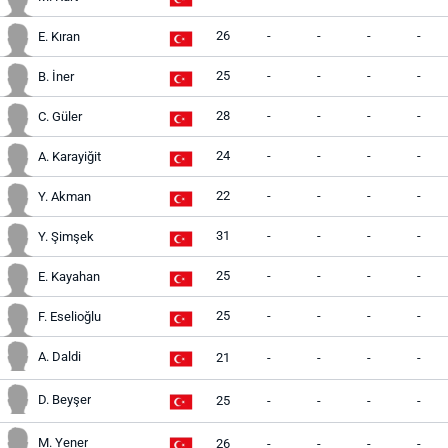
26
-
-
-
-
E. Kıran
25
-
-
-
-
B. İner
28
-
-
-
-
C. Güler
24
-
-
-
-
A. Karayiğit
22
-
-
-
-
Y. Akman
31
-
-
-
-
Y. Şimşek
25
-
-
-
-
E. Kayahan
25
-
-
-
-
F. Eselioğlu
A. Daldi
21
-
-
-
-
D. Beyşer
25
-
-
-
-
M. Yener
26
-
-
-
-