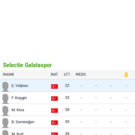
Selectie Galataspor
NAAM
NAT.
LFT.
WEDS.
22
-
-
-
-
E. Yıldırım
23
-
-
-
-
F. Koşgin
28
-
-
-
-
M. Kısa
33
-
-
-
-
B. Demireğen
35
-
-
-
-
M. Kurt