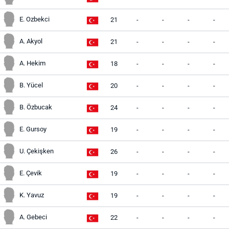
E. Ozbekci
21
-
-
-
-
A. Akyol
21
-
-
-
-
A. Hekim
18
-
-
-
-
B. Yücel
20
-
-
-
-
B. Özbucak
24
-
-
-
-
E. Gursoy
19
-
-
-
-
U. Çekişken
26
-
-
-
-
E. Çevik
19
-
-
-
-
K. Yavuz
19
-
-
-
-
A. Gebeci
22
-
-
-
-