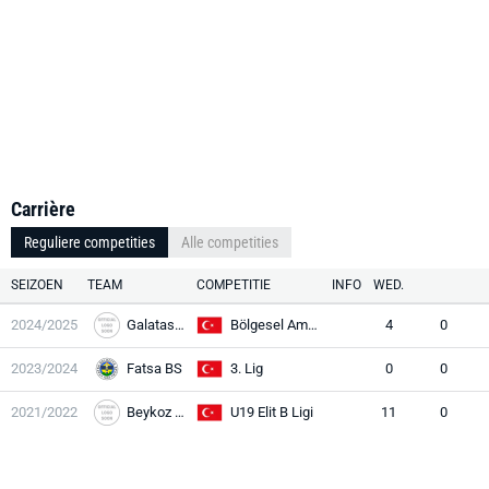
Carrière
Reguliere competities
Alle competities
SEIZOEN
TEAM
COMPETITIE
INFO
WED.
2024/2025
Galataspor
Bölgesel Amatör Lig
4
0
2023/2024
Fatsa BS
3. Lig
0
0
2021/2022
Beykoz Anadolu
U19 Elit B Ligi
11
0