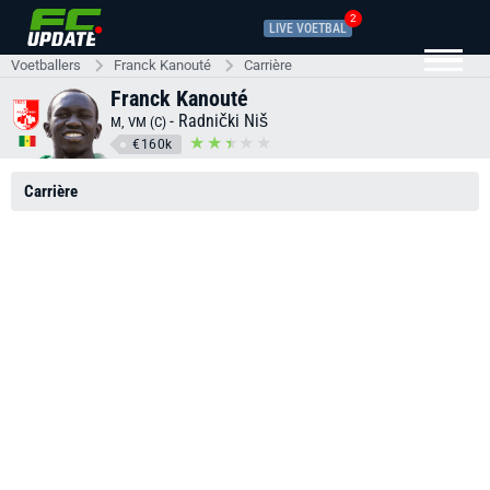
2
LIVE VOETBAL
Voetballers
Franck Kanouté
Carrière
Franck Kanouté
-
Radnički Niš
M, VM (C)
€160k
Carrière