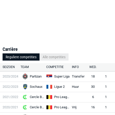
Carrière
Reguliere competities
Alle competities
SEIZOEN
TEAM
COMPETITIE
INFO
WED.
2023/2024
Partizan
Super Liga
Transfer
18
1
2022/2023
Sochaux
Ligue 2
Huur
30
1
2021/2022
Cercle Brugge
Pro League
6
1
2020/2021
Cercle Brugge
Pro League
Vrij
16
1