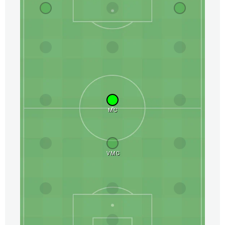
MC
VMC