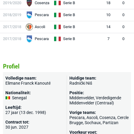
2019/2020
Cosenza
Serie B
18
0
2018/2019
Pescara
Serie B
10
0
2017/2018
Ascoli
Serie B
14
0
2017/2018
Pescara
Serie B
7
0
Profiel
Volledige naam:
Huidige team:
Elimane Franck Kanouté
Radnički Niš
Nationaliteit:
Positie:
Senegal
Middenvelder, Verdedigende
Middenvelder (Centraal)
Leeftijd:
27 jaar (13 dec. 1998)
Vorige teams:
Pescara
,
Ascoli
,
Cosenza
,
Cercle
Contract tot:
Brugge
,
Sochaux
,
Partizan
30 jun. 2027
Voorkeur voet: