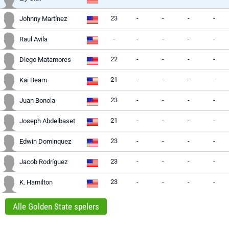
23
-
-
-
-
Johnny Martínez
-
-
-
-
-
Raul Avila
22
-
-
-
-
Diego Matamores
21
-
-
-
-
Kai Beam
23
-
-
-
-
Juan Bonola
21
-
-
-
-
Joseph Abdelbaset
23
-
-
-
-
Edwin Dominquez
23
-
-
-
-
Jacob Rodríguez
23
-
-
-
-
K. Hamilton
Alle Golden State spelers