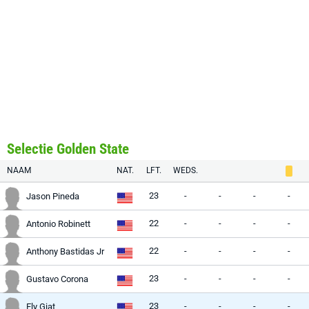
Selectie Golden State
NAAM
NAT.
LFT.
WEDS.
23
-
-
-
-
Jason Pineda
22
-
-
-
-
Antonio Robinett
22
-
-
-
-
Anthony Bastidas Jr
23
-
-
-
-
Gustavo Corona
23
-
-
-
-
Ely Giat